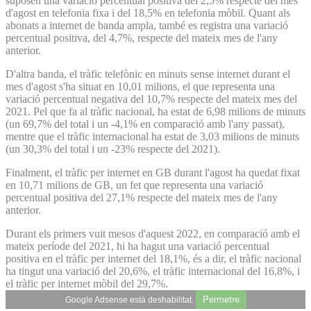
suposen una variació percentual positiva del 2,5% respecte del mes
d'agost en telefonia fixa i del 18,5% en telefonia mòbil. Quant als
abonats a internet de banda ampla, també es registra una variació
percentual positiva, del 4,7%, respecte del mateix mes de l'any
anterior.
D'altra banda, el tràfic telefònic en minuts sense internet durant el
mes d'agost s'ha situat en 10,01 milions, el que representa una
variació percentual negativa del 10,7% respecte del mateix mes del
2021. Pel que fa al tràfic nacional, ha estat de 6,98 milions de minuts
(un 69,7% del total i un -4,1% en comparació amb l'any passat),
mentre que el tràfic internacional ha estat de 3,03 milions de minuts
(un 30,3% del total i un -23% respecte del 2021).
Finalment, el tràfic per internet en GB durant l'agost ha quedat fixat
en 10,71 milions de GB, un fet que representa una variació
percentual positiva del 27,1% respecte del mateix mes de l'any
anterior.
Durant els primers vuit mesos d'aquest 2022, en comparació amb el
mateix període del 2021, hi ha hagut una variació percentual
positiva en el tràfic per internet del 18,1%, és a dir, el tràfic nacional
ha tingut una variació del 20,6%, el tràfic internacional del 16,8%, i
el tràfic per internet mòbil del 29,7%.
Permetre
Google Adsense està deshabilitat.