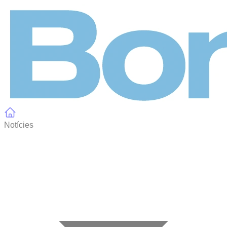
Panell de gestió de galetes
Notícies