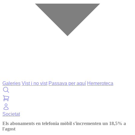
Galeries
Vist i no vist
Passava per aquí
Hemeroteca
Societat
Els abonaments en telefonia mòbil s'incrementen un 18,5% a
l'agost