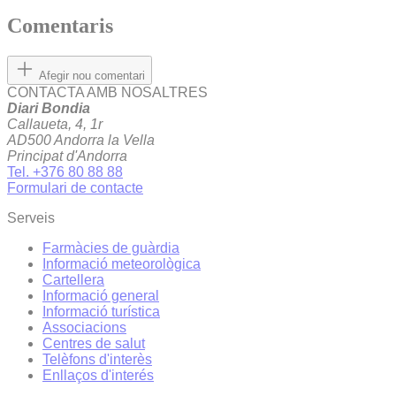
Comentaris
Afegir nou comentari
CONTACTA AMB NOSALTRES
Diari Bondia
Callaueta, 4, 1r
AD500 Andorra la Vella
Principat d'Andorra
Tel. +376 80 88 88
Formulari de contacte
Serveis
Farmàcies de guàrdia
Informació meteorològica
Cartellera
Informació general
Informació turística
Associacions
Centres de salut
Telèfons d'interès
Enllaços d'interés