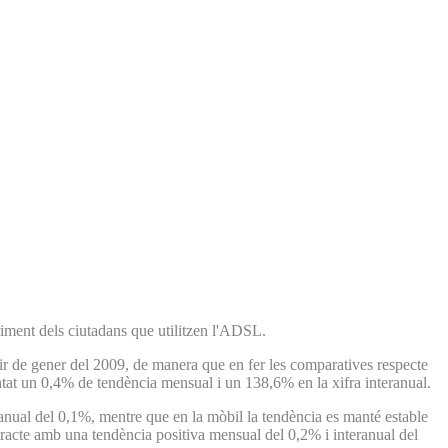
riment dels ciutadans que utilitzen l'ADSL.
tir de gener del 2009, de manera que en fer les comparatives respecte
tat un 0,4% de tendència mensual i un 138,6% en la xifra interanual.
nual del 0,1%, mentre que en la mòbil la tendència es manté estable
racte amb una tendència positiva mensual del 0,2% i interanual del