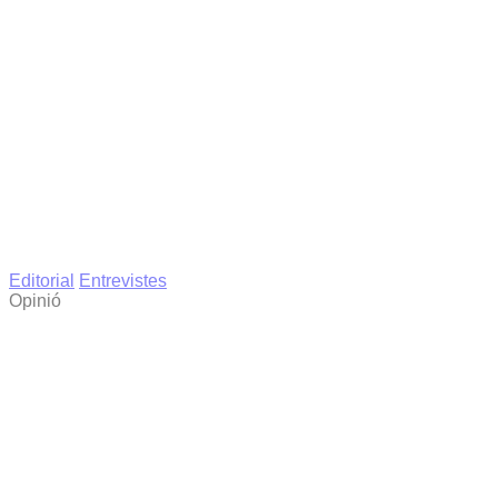
Editorial
Entrevistes
Opinió