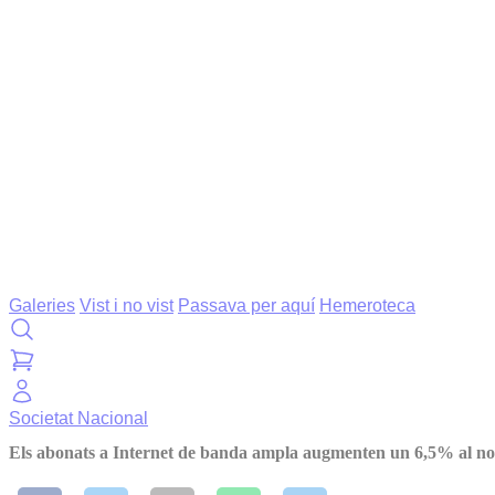
Galeries
Vist i no vist
Passava per aquí
Hemeroteca
Societat
Nacional
Els abonats a Internet de banda ampla augmenten un 6,5% al n