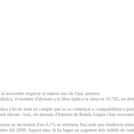
l novembre respecte al mateix mes de l'any anterior.
ística, el nombre d'abonats a la fibra òpitica se situa en 10.745, en det
 òptica s’ha de tenir en compte que es va començar a comptabilitzar a par
olt elevats. Així, els abonats d'Internet de Banda Ampla s'han incremen
senta un increment d'un 0,1% en telefonia fixa amb una tendència intera
embre del 2009. Aquest mes, hi ha hagut un augment dels mòbils de cont