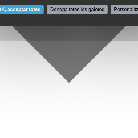
K, acceptar totes
Denega totes les galetes
Personalit