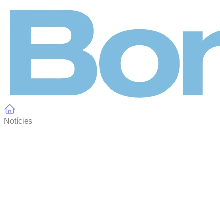
Panell de gestió de galetes
Notícies