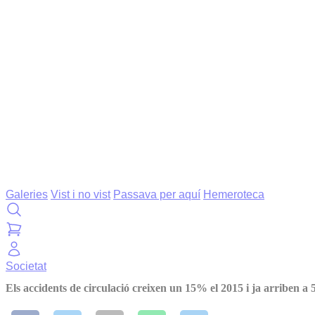
Galeries
Vist i no vist
Passava per aquí
Hemeroteca
Societat
Els accidents de circulació creixen un 15% el 2015 i ja arriben a 