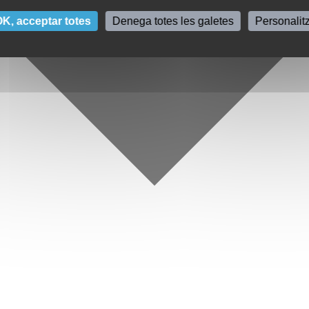
K, acceptar totes
Denega totes les galetes
Personalit