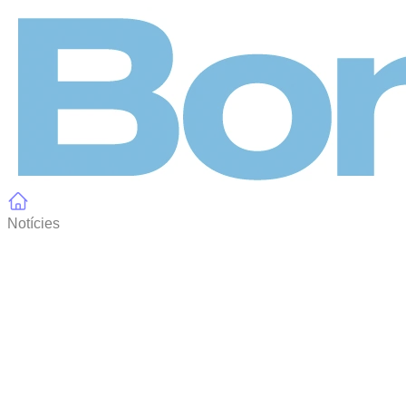
Panell de gestió de galetes
Notícies