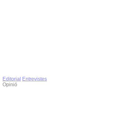
Editorial
Entrevistes
Opinió