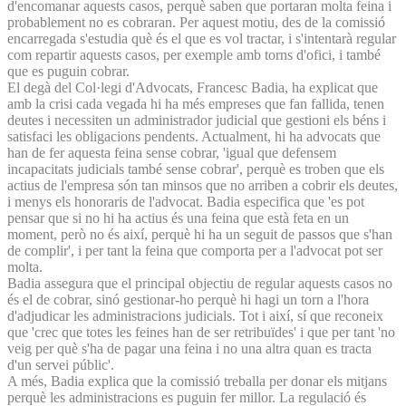
d'encomanar aquests casos, perquè saben que portaran molta feina i
probablement no es cobraran. Per aquest motiu, des de la comissió
encarregada s'estudia què és el que es vol tractar, i s'intentarà regular
com repartir aquests casos, per exemple amb torns d'ofici, i també
que es puguin cobrar.
El degà del Col·legi d'Advocats, Francesc Badia, ha explicat que
amb la crisi cada vegada hi ha més empreses que fan fallida, tenen
deutes i necessiten un administrador judicial que gestioni els béns i
satisfaci les obligacions pendents. Actualment, hi ha advocats que
han de fer aquesta feina sense cobrar, 'igual que defensem
incapacitats judicials també sense cobrar', perquè es troben que els
actius de l'empresa són tan minsos que no arriben a cobrir els deutes,
i menys els honoraris de l'advocat. Badia especifica que 'es pot
pensar que si no hi ha actius és una feina que està feta en un
moment, però no és així, perquè hi ha un seguit de passos que s'han
de complir', i per tant la feina que comporta per a l'advocat pot ser
molta.
Badia assegura que el principal objectiu de regular aquests casos no
és el de cobrar, sinó gestionar-ho perquè hi hagi un torn a l'hora
d'adjudicar les administracions judicials. Tot i així, sí que reconeix
que 'crec que totes les feines han de ser retribuïdes' i que per tant 'no
veig per què s'ha de pagar una feina i no una altra quan es tracta
d'un servei públic'.
A més, Badia explica que la comissió treballa per donar els mitjans
perquè les administracions es puguin fer millor. La regulació és