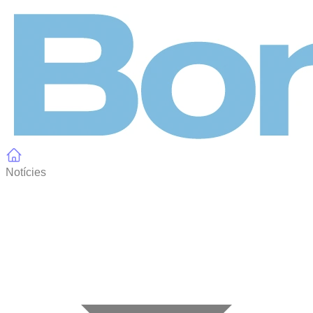
Panell de gestió de galetes
Notícies