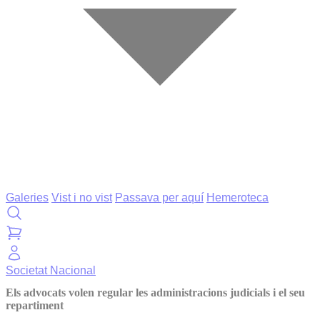
Galeries
Vist i no vist
Passava per aquí
Hemeroteca
Societat
Nacional
Els advocats volen regular les administracions judicials i el seu
repartiment