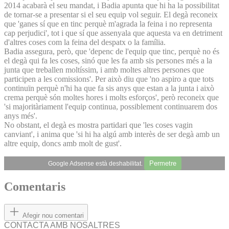
2014 acabarà el seu mandat, i Badia apunta que hi ha la possibilitat
de tornar-se a presentar si el seu equip vol seguir. El degà reconeix
que 'ganes sí que en tinc perquè m'agrada la feina i no representa
cap perjudici', tot i que sí que assenyala que aquesta va en detriment
d'altres coses com la feina del despatx o la família.
Badia assegura, però, que 'depenc de l'equip que tinc, perquè no és
el degà qui fa les coses, sinó que les fa amb sis persones més a la
junta que treballen moltíssim, i amb moltes altres persones que
participen a les comissions'. Per això diu que 'no aspiro a que tots
continuïn perquè n'hi ha que fa sis anys que estan a la junta i això
crema perquè són moltes hores i molts esforços', però reconeix que
'si majoritàriament l'equip continua, possiblement continuarem dos
anys més'.
No obstant, el degà es mostra partidari que 'les coses vagin
canviant', i anima que 'si hi ha algú amb interès de ser degà amb un
altre equip, doncs amb molt de gust'.
Permetre
Google Adsense està deshabilitat.
Comentaris
Afegir nou comentari
CONTACTA AMB NOSALTRES