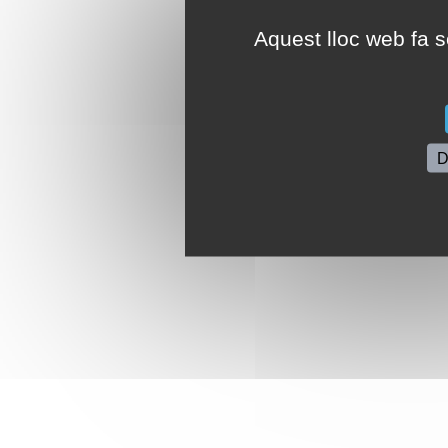
Aquest lloc web fa se
D