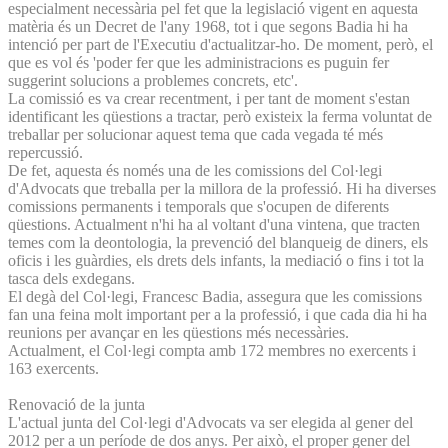
especialment necessària pel fet que la legislació vigent en aquesta
matèria és un Decret de l'any 1968, tot i que segons Badia hi ha
intenció per part de l'Executiu d'actualitzar-ho. De moment, però, el
que es vol és 'poder fer que les administracions es puguin fer
suggerint solucions a problemes concrets, etc'.
La comissió es va crear recentment, i per tant de moment s'estan
identificant les qüestions a tractar, però existeix la ferma voluntat de
treballar per solucionar aquest tema que cada vegada té més
repercussió.
De fet, aquesta és només una de les comissions del Col·legi
d'Advocats que treballa per la millora de la professió. Hi ha diverses
comissions permanents i temporals que s'ocupen de diferents
qüestions. Actualment n'hi ha al voltant d'una vintena, que tracten
temes com la deontologia, la prevenció del blanqueig de diners, els
oficis i les guàrdies, els drets dels infants, la mediació o fins i tot la
tasca dels exdegans.
El degà del Col·legi, Francesc Badia, assegura que les comissions
fan una feina molt important per a la professió, i que cada dia hi ha
reunions per avançar en les qüestions més necessàries.
Actualment, el Col·legi compta amb 172 membres no exercents i
163 exercents.
Renovació de la junta
L'actual junta del Col·legi d'Advocats va ser elegida al gener del
2012 per a un període de dos anys. Per això, el proper gener del