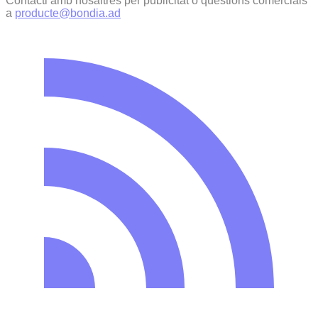
Contacti amb nosaltres per publicitat o qüestions comercials
a
producte@bondia.ad