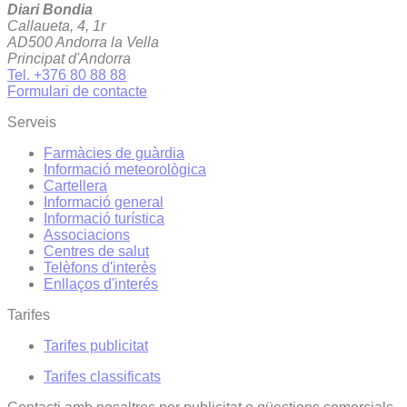
Diari Bondia
Callaueta, 4, 1r
AD500 Andorra la Vella
Principat d'Andorra
Tel. +376 80 88 88
Formulari de contacte
Serveis
Farmàcies de guàrdia
Informació meteorològica
Cartellera
Informació general
Informació turística
Associacions
Centres de salut
Telèfons d'interès
Enllaços d'interés
Tarifes
Tarifes publicitat
Tarifes classificats