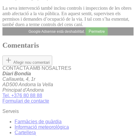
La seva intervenció també inclou controls i inspeccions de les obres
amb afectació a la via pública. En aquest sentit, supervisen els
permisos i demandes d’ocupació de la via. I tal com s’ha esmentat,
també duen a terme controls del cens caní.
Permetre
Google Adsense està deshabilitat.
Comentaris
Afegir nou comentari
CONTACTA AMB NOSALTRES
Diari Bondia
Callaueta, 4, 1r
AD500 Andorra la Vella
Principat d'Andorra
Tel. +376 80 88 88
Formulari de contacte
Serveis
Farmàcies de guàrdia
Informació meteorològica
Cartellera