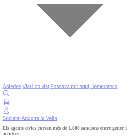
Galeries
Vist i no vist
Passava per aquí
Hemeroteca
Societat
Andorra la Vella
Els agents cívics cursen més de 1.800 sancions entre gener i
octubre