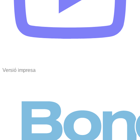
Versió impresa