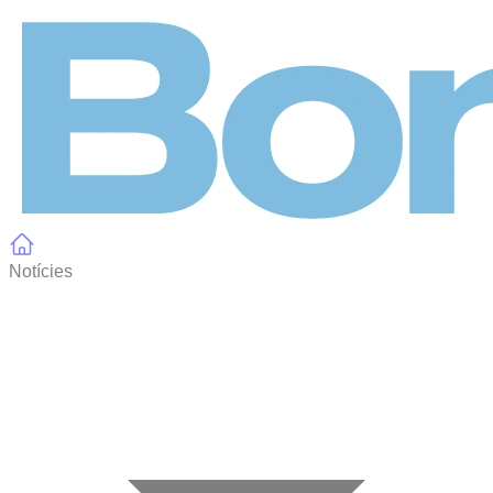
Panell de gestió de galetes
Notícies