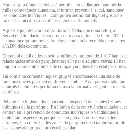
Aquest grup d’agents cívics té per objectiu vetllar per “garantir la
millor convivència ciutadana, informar, prevenir i, si cal, sancionar
les conductes incíviques”, com poden ser no dur lligat el gos o no
ruixar les miccions o recollir les femtes dels animals.
Aquest equip del Comú d’Andorra la Vella, que dona reforç al
Servei de Circulació, es va posar en marxa a finals de l’any 2022 i
ha anat incorporant noves funcions, com ara la recollida de mostres
d’ADN dels excrements.
Entrant al detall de les sancions infligides, un total de 1.417 han estat
relacionades amb els parquímetres; 434 per disciplina viària; 15 han
tingut a veure amb animals de companyia i dues han estat per obres.
Tal com s’ha comentat, aquest grup té encomanades una sèrie de
funcions que es plasmen en diferents àmbits. Així, per exemple, fan
controls i denúncies per infraccions a la normativa vigent en matèria
de trànsit.
Pel que fa a higiene, duen a terme la inspecció de les vies i zones
públiques de la parròquia. En l’àmbit de la convivència ciutadana, se
centren en la prevenció de conductes incíviques o vandàliques i
també fan inspeccions perquè es compleixi la normativa de les
terrasses; fan controls a les zones de parquímetres i també suport de
les tasques del grup de protecció escolar.