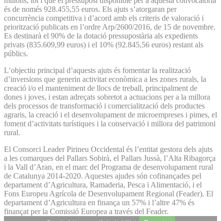
milions, tot i que el pressupost disponible per a aquesta convocatòria
és de només 928.455,55 euros. Els ajuts s’atorgaran per
concurrència competitiva i d’acord amb els criteris de valoració i
priorització publicats en l’ordre Arp/2600/2016, de 15 de novembre.
Es destinarà el 90% de la dotació pressupostària als expedients
privats (835.609,99 euros) i el 10% (92.845,56 euros) restant als
públics.
L’objectiu principal d’aquests ajuts és fomentar la realització
d’inversions que generin activitat econòmica a les zones rurals, la
creació i/o el manteniment de llocs de treball, principalment de
dones i joves, i estan adreçats sobretot a actuacions per a la millora
dels processos de transformació i comercialització dels productes
agraris, la creació i el desenvolupament de microempreses i pimes, el
foment d’activitats turístiques i la conservació i millora del patrimoni
rural.
El Consorci Leader Pirineu Occidental és l’entitat gestora dels ajuts
a les comarques del Pallars Sobirà, el Pallars Jussà, l’Alta Ribagorça
i la Vall d’Aran, en el marc del Programa de desenvolupament rural
de Catalunya 2014-2020. Aquestes ajudes són cofinançades pel
departament d’Agricultura, Ramaderia, Pesca i Alimentació, i el
Fons Europeu Agrícola de Desenvolupament Regional (Feader). El
departament d’Agricultura en finança un 57% i l’altre 47% és
finançat per la Comissió Europea a través del Feader.