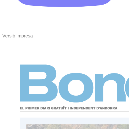
Versió impresa