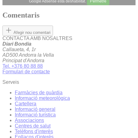
Permetre
Google Adsense està deshabilitat.
Comentaris
Afegir nou comentari
CONTACTA AMB NOSALTRES
Diari Bondia
Callaueta, 4, 1r
AD500 Andorra la Vella
Principat d'Andorra
Tel. +376 80 88 88
Formulari de contacte
Serveis
Farmàcies de guàrdia
Informació meteorològica
Cartellera
Informació general
Informació turística
Associacions
Centres de salut
Telèfons d'interès
Enllaços d'interés