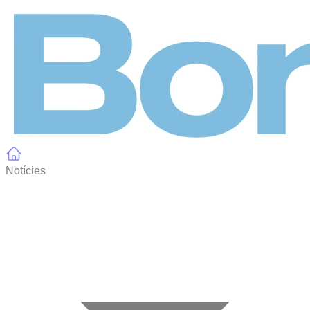
Panell de gestió de galetes
Notícies