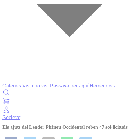
Galeries
Vist i no vist
Passava per aquí
Hemeroteca
Societat
Els ajuts del Leader Pirineu Occidental reben 47 sol·licituds