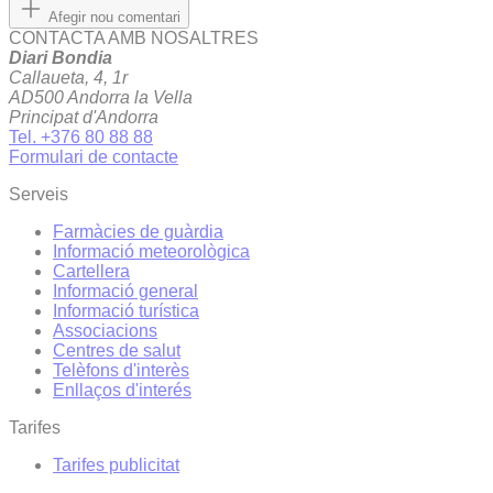
Afegir nou comentari
CONTACTA AMB NOSALTRES
Diari Bondia
Callaueta, 4, 1r
AD500 Andorra la Vella
Principat d'Andorra
Tel. +376 80 88 88
Formulari de contacte
Serveis
Farmàcies de guàrdia
Informació meteorològica
Cartellera
Informació general
Informació turística
Associacions
Centres de salut
Telèfons d'interès
Enllaços d'interés
Tarifes
Tarifes publicitat