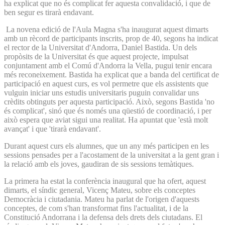
ha explicat que no és complicat fer aquesta convalidació, i que de
ben segur es tirarà endavant.
La novena edició de l'Aula Magna s'ha inaugurat aquest dimarts
amb un rècord de participants inscrits, prop de 40, segons ha indicat
el rector de la Universitat d'Andorra, Daniel Bastida. Un dels
propòsits de la Universitat és que aquest projecte, impulsat
conjuntament amb el Comú d'Andorra la Vella, pugui tenir encara
més reconeixement. Bastida ha explicat que a banda del certificat de
participació en aquest curs, es vol permetre que els assistents que
vulguin iniciar uns estudis universitaris puguin convalidar uns
crèdits obtinguts per aquesta participació. Això, segons Bastida 'no
és complicat', sinó que és només una qüestió de coordinació, i per
això espera que aviat sigui una realitat. Ha apuntat que 'està molt
avançat' i que 'tirarà endavant'.
Durant aquest curs els alumnes, que un any més participen en les
sessions pensades per a l'acostament de la universitat a la gent gran i
la relació amb els joves, gaudiran de sis sessions temàtiques.
La primera ha estat la conferència inaugural que ha ofert, aquest
dimarts, el síndic general, Vicenç Mateu, sobre els conceptes
Democràcia i ciutadania. Mateu ha parlat de l'origen d'aquests
conceptes, de com s'han transformat fins l'actualitat, i de la
Constitució Andorrana i la defensa dels drets dels ciutadans. El