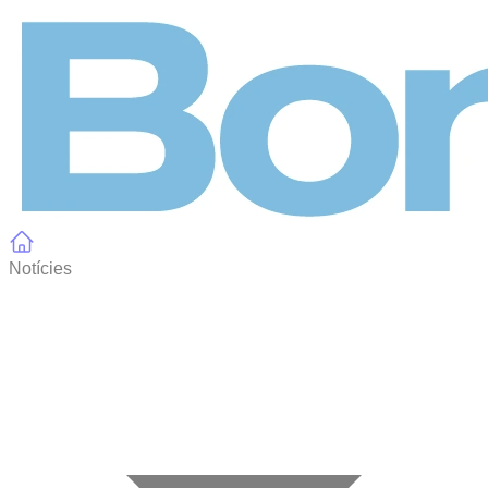
Panell de gestió de galetes
Notícies