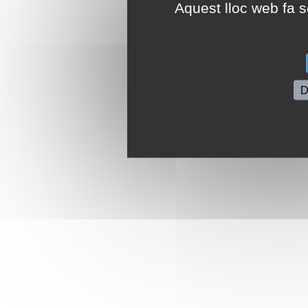
Aquest lloc web fa se
D