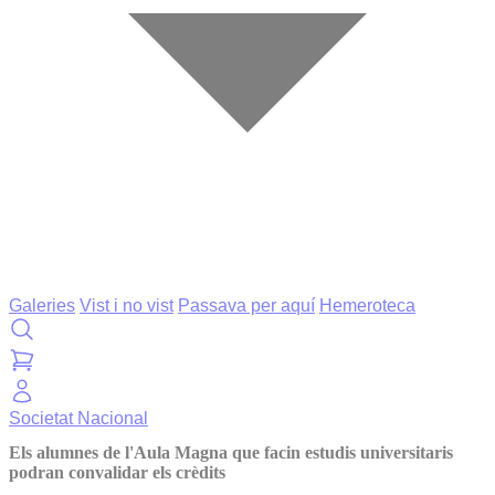
Galeries
Vist i no vist
Passava per aquí
Hemeroteca
Societat
Nacional
Els alumnes de l'Aula Magna que facin estudis universitaris
podran convalidar els crèdits