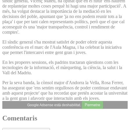
síndic general, Vicenç Mateu, ha opinat que en el futur 'ens haurem
de replantejar moltes coses perquè hi hagi una major participació'. A
més, ha volgut destacar la importància de la mediació en les
decisions del poble, apuntant que 'ja no ens podem reunir tots a la
plaça' i que per tant calen representants polítics, però que el que cal
aconseguir és una 'major transparència, control i rendiment de
comptes'.
El síndic general s'ha mostrat satisfet de poder oferir aquesta
conferència en el marc de l'Aula Magna, i ha celebrat la iniciativa
que permet l'intercanvi entre gent gran i joves.
En les properes sessions, els padrins tractaran qüestions com les
tecnologies de la informació, el màrqueting, la ciència, la salut i la
Vall del Madriu.
Per la seva banda, la cònsol major d'Andorra la Vella, Rosa Ferrer,
ha assegurat que 'ens sentim orgullosos de poder continuar endavant
amb aquest projecte' que ha recordat que pretén acostar la universitat
a la gent gran i afavorir que interactuïn amb els joves.
Permetre
Google Adsense està deshabilitat.
Comentaris