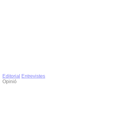
Editorial
Entrevistes
Opinió