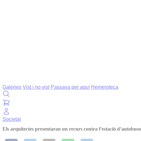
Galeries
Vist i no vist
Passava per aquí
Hemeroteca
Societat
Els arquitectes presentaran un recurs contra l’estació d’autobuso