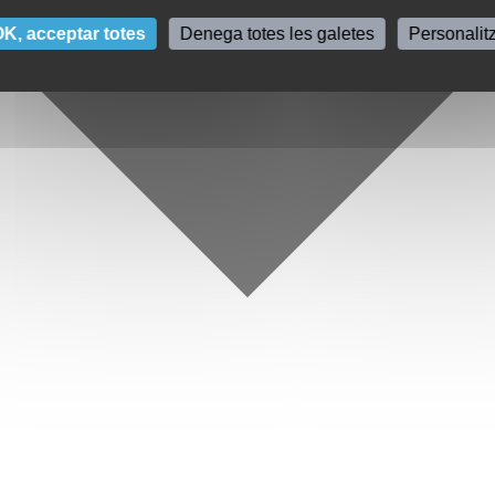
K, acceptar totes
Denega totes les galetes
Personalit