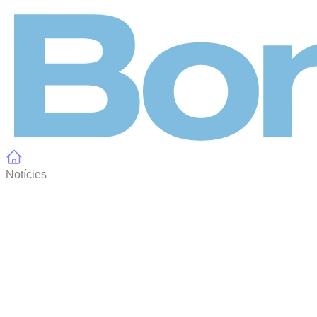
Panell de gestió de galetes
Notícies