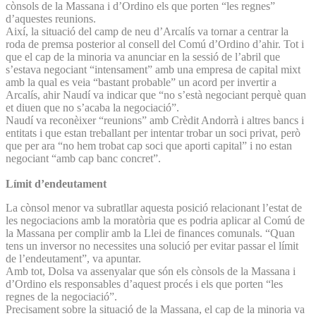
cònsols de la Massana i d’Ordino els que porten “les regnes”
d’aquestes reunions.
Així, la situació del camp de neu d’Arcalís va tornar a centrar la
roda de premsa posterior al consell del Comú d’Ordino d’ahir. Tot i
que el cap de la minoria va anunciar en la sessió de l’abril que
s’estava negociant “intensament” amb una empresa de capital mixt
amb la qual es veia “bastant probable” un acord per invertir a
Arcalís, ahir Naudí va indicar que “no s’està negociant perquè quan
et diuen que no s’acaba la negociació”.
Naudí va reconèixer “reunions” amb Crèdit Andorrà i altres bancs i
entitats i que estan treballant per intentar trobar un soci privat, però
que per ara “no hem trobat cap soci que aporti capital” i no estan
negociant “amb cap banc concret”.
Límit d’endeutament
La cònsol menor va subratllar aquesta posició relacionant l’estat de
les negociacions amb la moratòria que es podria aplicar al Comú de
la Massana per complir amb la Llei de finances comunals. “Quan
tens un inversor no necessites una solució per evitar passar el límit
de l’endeutament”, va apuntar.
Amb tot, Dolsa va assenyalar que són els cònsols de la Massana i
d’Ordino els responsables d’aquest procés i els que porten “les
regnes de la negociació”.
Precisament sobre la situació de la Massana, el cap de la minoria va