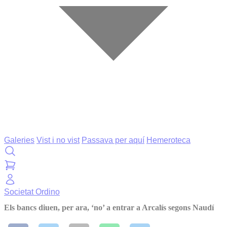
Galeries
Vist i no vist
Passava per aquí
Hemeroteca
Societat
Ordino
Els bancs diuen, per ara, ‘no’ a entrar a Arcalís segons Naudí