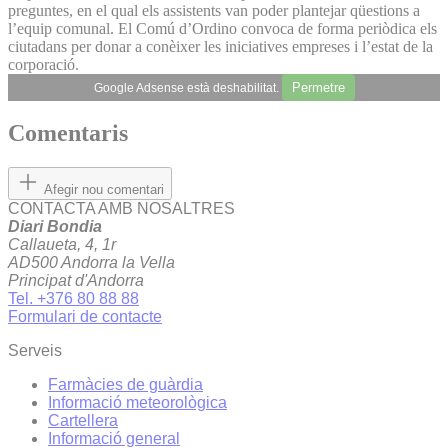
preguntes, en el qual els assistents van poder plantejar qüestions a
l’equip comunal. El Comú d’Ordino convoca de forma periòdica els
ciutadans per donar a conèixer les iniciatives empreses i l’estat de la
corporació.
Permetre
Google Adsense està deshabilitat.
Comentaris
Afegir nou comentari
CONTACTA AMB NOSALTRES
Diari Bondia
Callaueta, 4, 1r
AD500 Andorra la Vella
Principat d'Andorra
Tel. +376 80 88 88
Formulari de contacte
Serveis
Farmàcies de guàrdia
Informació meteorològica
Cartellera
Informació general