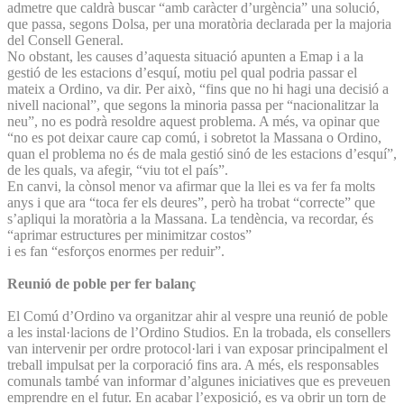
admetre que caldrà buscar “amb caràcter d’urgència” una solució,
que passa, segons Dolsa, per una moratòria declarada per la majoria
del Consell General.
No obstant, les causes d’aquesta situació apunten a Emap i a la
gestió de les estacions d’esquí, motiu pel qual podria passar el
mateix a Ordino, va dir. Per això, “fins que no hi hagi una decisió a
nivell nacional”, que segons la minoria passa per “nacionalitzar la
neu”, no es podrà resoldre aquest problema. A més, va opinar que
“no es pot deixar caure cap comú, i sobretot la Massana o Ordino,
quan el problema no és de mala gestió sinó de les estacions d’esquí”,
de les quals, va afegir, “viu tot el país”.
En canvi, la cònsol menor va afirmar que la llei es va fer fa molts
anys i que ara “toca fer els deures”, però ha trobat “correcte” que
s’apliqui la moratòria a la Massana. La tendència, va recordar, és
“aprimar estructures per minimitzar costos”
i es fan “esforços enormes per reduir”.
Reunió de poble per fer balanç
El Comú d’Ordino va organitzar ahir al vespre una reunió de poble
a les instal·lacions de l’Ordino Studios. En la trobada, els consellers
van intervenir per ordre protocol·lari i van exposar principalment el
treball impulsat per la corporació fins ara. A més, els responsables
comunals també van informar d’algunes iniciatives que es preveuen
emprendre en el futur. En acabar l’exposició, es va obrir un torn de