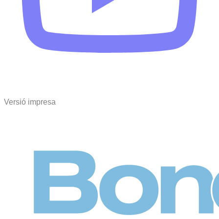
Versió impresa