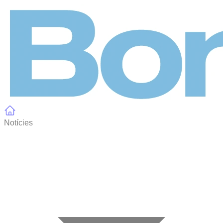
Panell de gestió de galetes
Notícies