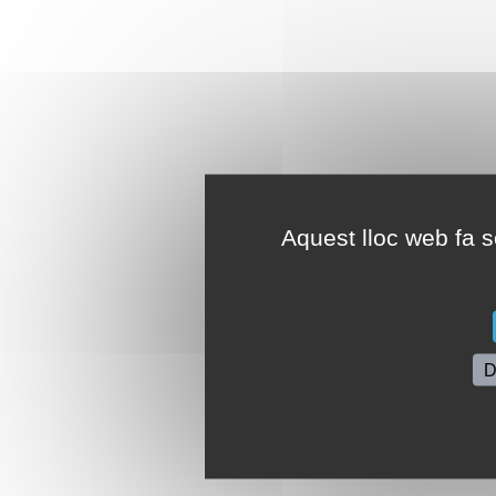
Aquest lloc web fa se
D