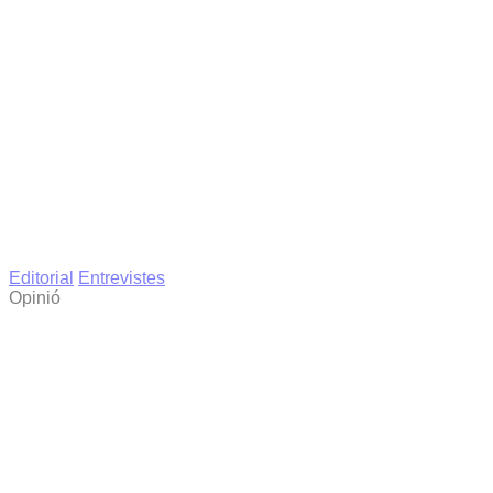
Editorial
Entrevistes
Opinió