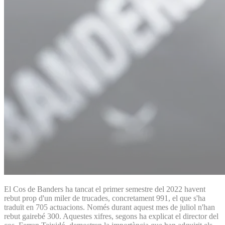
El Cos de Banders ha tancat el primer semestre del 2022 havent
rebut prop d'un miler de trucades, concretament 991, el que s'ha
traduït en 705 actuacions. Només durant aquest mes de juliol n'han
rebut gairebé 300. Aquestes xifres, segons ha explicat el director del