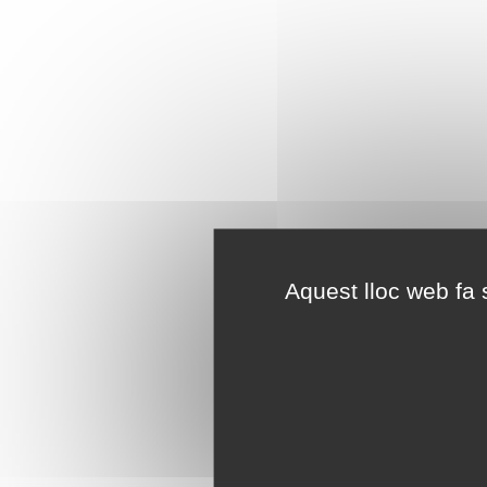
Aquest lloc web fa s