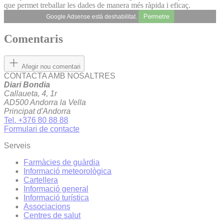
que permet treballar les dades de manera més ràpida i eficaç.
Permetre
Google Adsense està deshabilitat.
Comentaris
Afegir nou comentari
CONTACTA AMB NOSALTRES
Diari Bondia
Callaueta, 4, 1r
AD500 Andorra la Vella
Principat d'Andorra
Tel. +376 80 88 88
Formulari de contacte
Serveis
Farmàcies de guàrdia
Informació meteorològica
Cartellera
Informació general
Informació turística
Associacions
Centres de salut