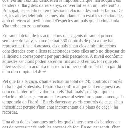
cos, Ferran Teixidó, demostren la importància que han adquirit els
banders al llarg dels darrers anys, convertint-se en un "referent" al
Principat, especialment en qüestions relacionades amb la fauna. De
fet, les alertes telefòniques més abundants han estat les relacionades
amb el retorn al medi natural d'espècies animals que la ciutadania
s'ha trobat en zona urbana.
Entrant al detall de les actuacions dels agents durant el primer
semestre de l'any, s'han efectuat 380 controls de pesca que han
representat fins a 4 atestats, els quals s'han clos amb infraccions
considerades com a lleus relacionades totes elles amb no disposar de
la llicència corresponent per part dels pescadors. A nivell econòmic
aquestes sancions poden ascendir fins als 300 euros, tot i que els
interessats s'han acollit a una reducció per conformitat i han gaudit
d'un descompte del 40%.
Pel que fa a la caça, s'han efectuat un total de 245 controls i només
hi ha hagut 3 atestats. Teixidó ha confirmat que tant en aquest cas
com en l'anterior els valors són els "habituals", malgrat que en
relació amb la caça encara cal esperar al setembre, quan comença la
temporada de l'isard. "En els darrers anys els controls de caça s'han
intensificat perquè s'han anat incrementant els plans de caça", ha
recordat.
Una altra de les branques amb les quals intervenen els banders en
cas de necessitat és amb les enceses de foc. En aquest sentit, s'han