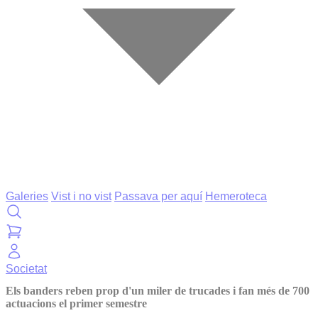
Galeries
Vist i no vist
Passava per aquí
Hemeroteca
Societat
Els banders reben prop d'un miler de trucades i fan més de 700
actuacions el primer semestre