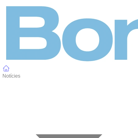
Panell de gestió de galetes
Notícies