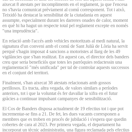
aixecat 8 atestats per incompliments en el reglament, ja que l'encesa
no s'havia comunicat prèviament al comú corresponent. Tot i això,
Teixidó ha destacat la sensibilitat de la ciutadania en aquest
assumpte, especialment durant les darreres onades de calor, moment
en què hi ha hagut un respecte total pel reglament excepte en només
"una imprudència".
En relació amb l'accés amb vehicles motoritzats al medi natural, la
signatura d'un conveni amb el comú de Sant Julià de Lòria ha servit
perquè s'hagin imposat 4 sancions a motoristes al llarg de les 49
vigilàncies que s'han realitzat. En aquest cas, el director dels banders
creu que seria beneficiós que totes les parròquies redactessin una
reglamentació "més unificada" per tal de controlar aquests successos
en el conjunt del territori.
Finalment, s'han aixecat 38 atestats relacionats amb gossos
perillosos. Es tracta, altra vegada, de valors similars a períodes
anteriors, tot i que la voluntat és fer davallar la xifra en el futur
gràcies a continuar impulsant campanyes de sensibilització.
El Cos de Banders disposa actualment de 19 efectius tot i que pot
incrementar-se fins a 21. De fet, les dues vacants corresponen a
membres que es troben en procés de jubilació i s'espera que quedin
cobertes de cara al 2023. Per primera vegada, el departament ha
incorporat un tècnic administratiu, una figura reclamada pels efectius