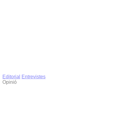
Editorial
Entrevistes
Opinió