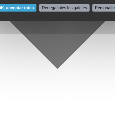
K, acceptar totes
Denega totes les galetes
Personalit