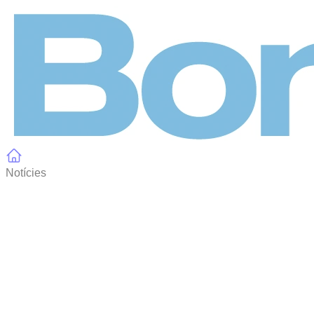
Panell de gestió de galetes
Notícies