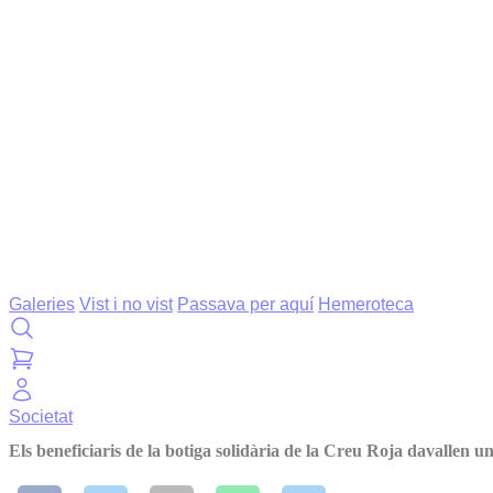
Galeries
Vist i no vist
Passava per aquí
Hemeroteca
Societat
Els beneficiaris de la botiga solidària de la Creu Roja davallen 