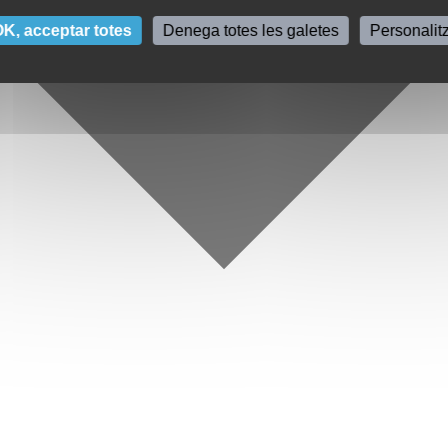
K, acceptar totes
Denega totes les galetes
Personalit