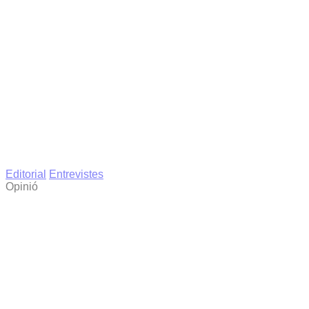
Editorial
Entrevistes
Opinió