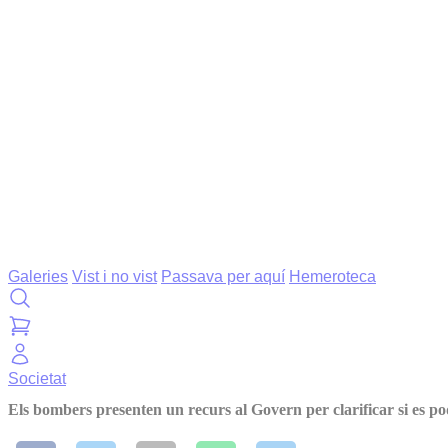
Galeries
Vist i no vist
Passava per aquí
Hemeroteca
Societat
Els bombers presenten un recurs al Govern per clarificar si es po