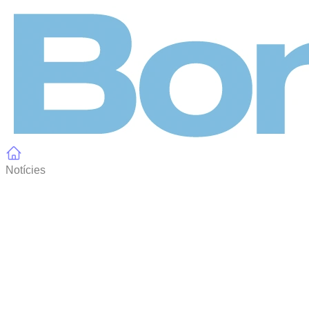
Panell de gestió de galetes
Notícies