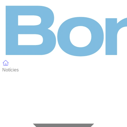
Panell de gestió de galetes
Notícies