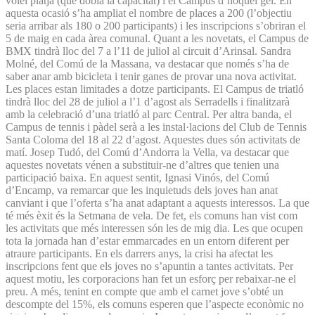
vòlei platja (que dobla la capacitat) i el Campus d’hoquei gel. En
aquesta ocasió s’ha ampliat el nombre de places a 200 (l’objectiu
seria arribar als 180 o 200 participants) i les inscripcions s’obriran el
5 de maig en cada àrea comunal. Quant a les novetats, el Campus de
BMX tindrà lloc del 7 a l’11 de juliol al circuit d’Arinsal. Sandra
Molné, del Comú de la Massana, va destacar que només s’ha de
saber anar amb bicicleta i tenir ganes de provar una nova activitat.
Les places estan limitades a dotze participants. El Campus de triatló
tindrà lloc del 28 de juliol a l’1 d’agost als Serradells i finalitzarà
amb la celebració d’una triatló al parc Central. Per altra banda, el
Campus de tennis i pàdel serà a les instal·lacions del Club de Tennis
Santa Coloma del 18 al 22 d’agost. Aquestes dues són activitats de
matí. Josep Tudó, del Comú d’An­dorra la Vella, va destacar que
aquestes novetats vénen a substituir-ne d’altres que tenien una
participació baixa. En aquest sentit, Ignasi Vinós, del Comú
d’Encamp, va remarcar que les inquietuds dels joves han anat
canviant i que l’oferta s’ha anat adaptant a aquests interessos. La que
té més èxit és la Setmana de vela. De fet, els comuns han vist com
les activitats que més interessen són les de mig dia. Les que ocupen
tota la jornada han d’estar emmarcades en un entorn diferent per
atraure participants. En els darrers anys, la crisi ha afectat les
inscripcions fent que els joves no s’apuntin a tantes activitats. Per
aquest motiu, les corporacions han fet un esforç per rebaixar-ne el
preu. A més, tenint en compte que amb el carnet jove s’obté un
descompte del 15%, els comuns esperen que l’aspecte econòmic no