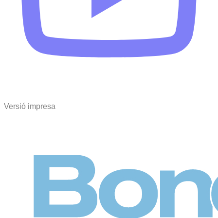
Versió impresa