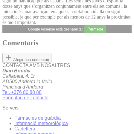
sigui un handicap per als usuaris. Les setmanes joves d’esport fa
dotze anys que s’organitzen conjuntament entre els set comuns i la
intenció és anar avançant en aquesta col·laboració allà on sigui
possible, ja que per exemple per als menors de 12 anys la proximitat
és molt important.
Permetre
Google Adsense està deshabilitat.
Comentaris
Afegir nou comentari
CONTACTA AMB NOSALTRES
Diari Bondia
Callaueta, 4, 1r
AD500 Andorra la Vella
Principat d'Andorra
Tel. +376 80 88 88
Formulari de contacte
Serveis
Farmàcies de guàrdia
Informació meteorològica
Cartellera