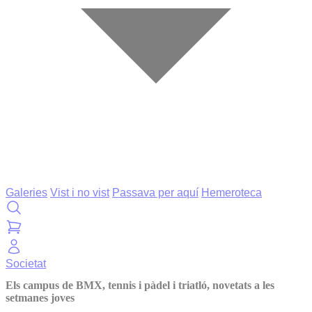
Galeries
Vist i no vist
Passava per aquí
Hemeroteca
Societat
Els campus de BMX, tennis i pàdel i triatló, novetats a les
setmanes joves