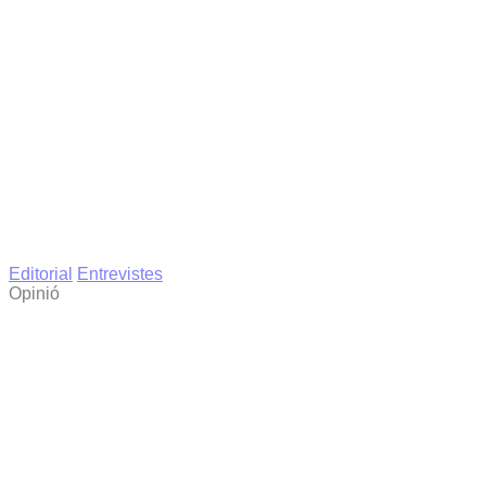
Editorial
Entrevistes
Opinió