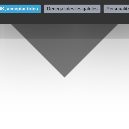
K, acceptar totes
Denega totes les galetes
Personalit