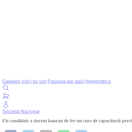
Galeries
Vist i no vist
Passava per aquí
Hemeroteca
Societat
Nacional
Els candidats a docent hauran de fer un curs de capacitació prev