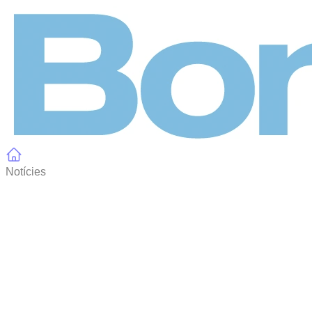
Panell de gestió de galetes
Notícies