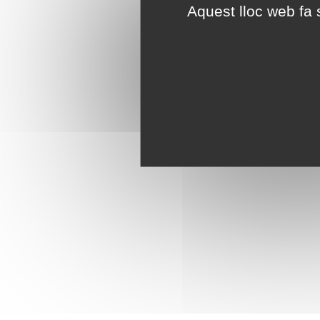
Aquest lloc web fa s