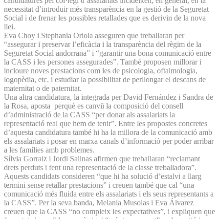
candidatures pel col·legi d’assalariats incideixen, en general, en la
necessitat d’introduir més transparència en la gestió de la Seguretat
Social i de frenar les possibles retallades que es derivin de la nova
llei.
Eva Choy i Stephania Oriola asseguren que treballaran per
“assegurar i preservar l’eficàcia i la transparència del règim de la
Seguretat Social andorrana” i “garantir una bona comunicació entre
la CASS i les persones assegurades”. També proposen millorar i
incloure noves prestacions com les de psicologia, oftalmologia,
logopèdia, etc. i estudiar la possibilitat de perllongar el descans de
maternitat o de paternitat.
Una altra candidatura, la integrada per David Fernández i Sandra de
la Rosa, aposta perquè es canviï la composició del consell
d’administració de la CASS “per donar als assalariats la
representació real que hem de tenir”. Entre les propostes concretes
d’aquesta candidatura també hi ha la millora de la comunicació amb
els assalariats i posar en marxa canals d’informació per poder arribar
a les famílies amb problemes.
Sílvia Gorraiz i Jordi Salinas afirmen que treballaran “reclamant
drets perduts i fent una representació de la classe treballadora”.
Aquests candidats consideren “que hi ha solució d’estalvi a llarg
termini sense retallar prestacions” i creuen també que cal “una
comunicació més fluida entre els assalariats i els seus representants a
la CASS”. Per la seva banda, Melania Musolas i Eva Álvarez
creuen que la CASS “no compleix les expectatives”, i expliquen que