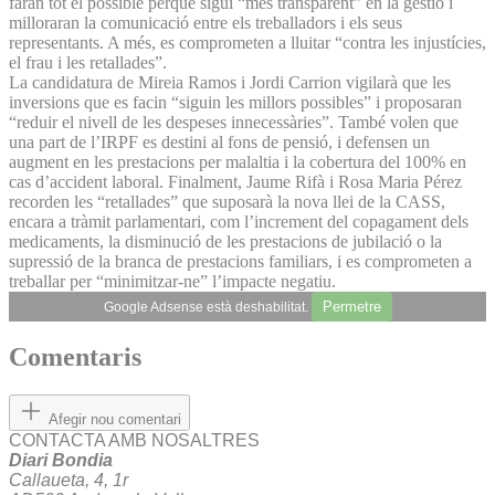
faran tot el possible perquè sigui “més transparent” en la gestió i
milloraran la comunicació entre els treballadors i els seus
representants. A més, es comprometen a lluitar “contra les injustícies,
el frau i les retallades”.
La candidatura de Mireia Ramos i Jordi Carrion vigilarà que les
inversions que es facin “siguin les millors possibles” i proposaran
“reduir el nivell de les despeses innecessàries”. També volen que
una part de l’IRPF es destini al fons de pensió, i defensen un
augment en les prestacions per malaltia i la cobertura del 100% en
cas d’accident laboral. Finalment, Jaume Rifà i Rosa Maria Pérez
recorden les “retallades” que suposarà la nova llei de la CASS,
encara a tràmit parlamentari, com l’increment del copagament dels
medicaments, la disminució de les prestacions de jubilació o la
supressió de la branca de prestacions familiars, i es comprometen a
treballar per “minimitzar-ne” l’impacte negatiu.
Permetre
Google Adsense està deshabilitat.
Comentaris
Afegir nou comentari
CONTACTA AMB NOSALTRES
Diari Bondia
Callaueta, 4, 1r