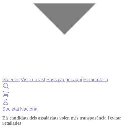
Galeries
Vist i no vist
Passava per aquí
Hemeroteca
Societat
Nacional
Els candidats dels assalariats volen més transparència i evitar
retallades