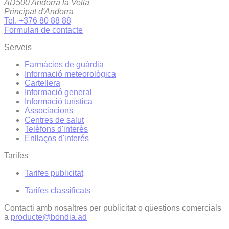
AD500 Andorra la Vella
Principat d'Andorra
Tel. +376 80 88 88
Formulari de contacte
Serveis
Farmàcies de guàrdia
Informació meteorològica
Cartellera
Informació general
Informació turística
Associacions
Centres de salut
Telèfons d'interès
Enllaços d'interés
Tarifes
Tarifes publicitat
Tarifes classificats
Contacti amb nosaltres per publicitat o qüestions comercials
a
producte@bondia.ad