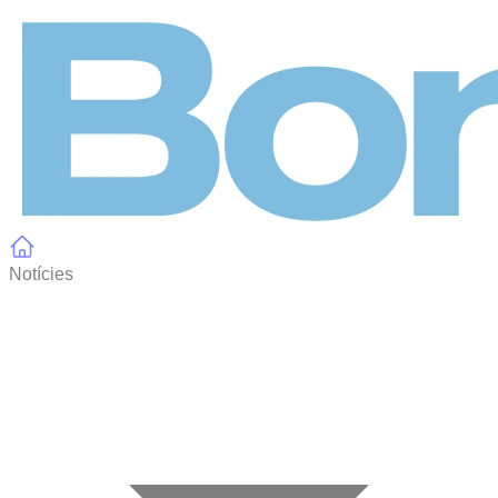
Panell de gestió de galetes
Notícies