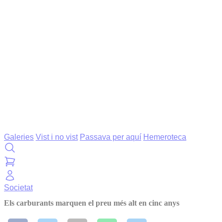
Galeries
Vist i no vist
Passava per aquí
Hemeroteca
Societat
Els carburants marquen el preu més alt en cinc anys