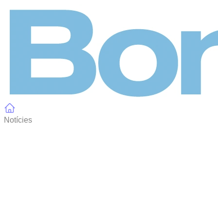
Panell de gestió de galetes
Notícies