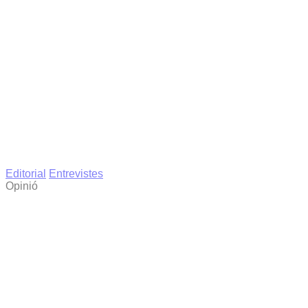
Editorial
Entrevistes
Opinió