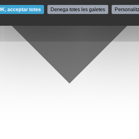
K, acceptar totes
Denega totes les galetes
Personalit