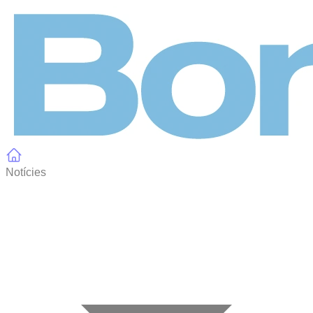
Panell de gestió de galetes
Notícies