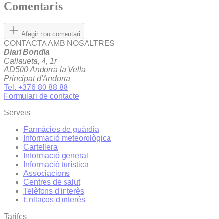
Comentaris
Afegir nou comentari
CONTACTA AMB NOSALTRES
Diari Bondia
Callaueta, 4, 1r
AD500 Andorra la Vella
Principat d'Andorra
Tel. +376 80 88 88
Formulari de contacte
Serveis
Farmàcies de guàrdia
Informació meteorològica
Cartellera
Informació general
Informació turística
Associacions
Centres de salut
Telèfons d'interès
Enllaços d'interés
Tarifes