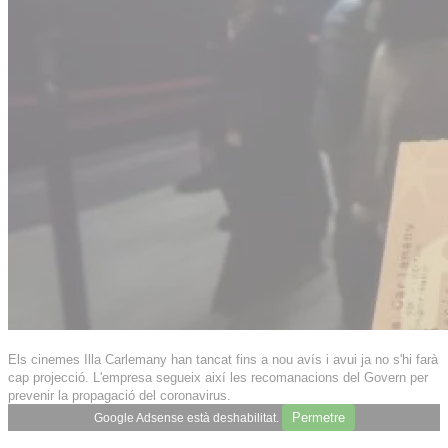
Els cinemes Illa Carlemany han tancat fins a nou avís i avui ja no s'hi farà
cap projecció. L'empresa segueix així les recomanacions del Govern per
prevenir la propagació del coronavirus.
Permetre
Google Adsense està deshabilitat.