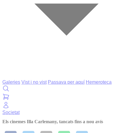
Galeries
Vist i no vist
Passava per aquí
Hemeroteca
Societat
Els cinemes Illa Carlemany, tancats fins a nou avís