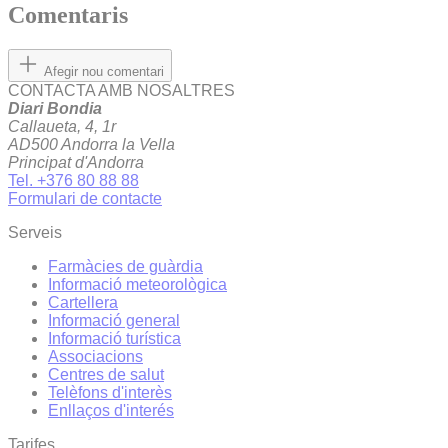
Comentaris
Afegir nou comentari
CONTACTA AMB NOSALTRES
Diari Bondia
Callaueta, 4, 1r
AD500 Andorra la Vella
Principat d'Andorra
Tel. +376 80 88 88
Formulari de contacte
Serveis
Farmàcies de guàrdia
Informació meteorològica
Cartellera
Informació general
Informació turística
Associacions
Centres de salut
Telèfons d'interès
Enllaços d'interés
Tarifes