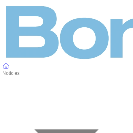
Panell de gestió de galetes
Notícies