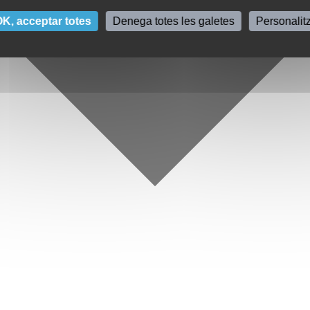
K, acceptar totes
Denega totes les galetes
Personalit