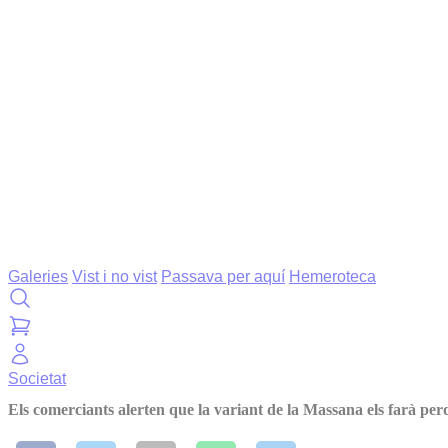
Galeries
Vist i no vist
Passava per aquí
Hemeroteca
Societat
Els comerciants alerten que la variant de la Massana els farà pe