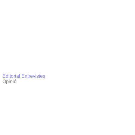
Editorial
Entrevistes
Opinió