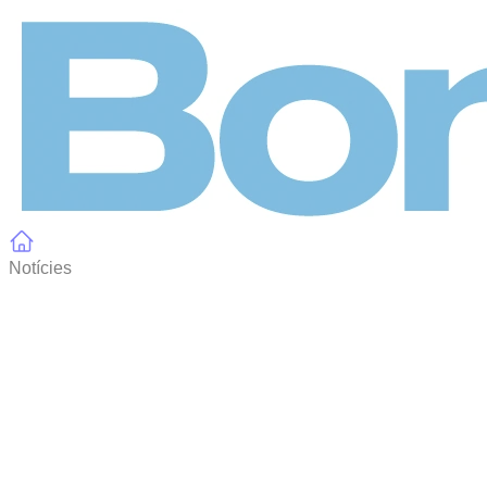
Panell de gestió de galetes
Notícies