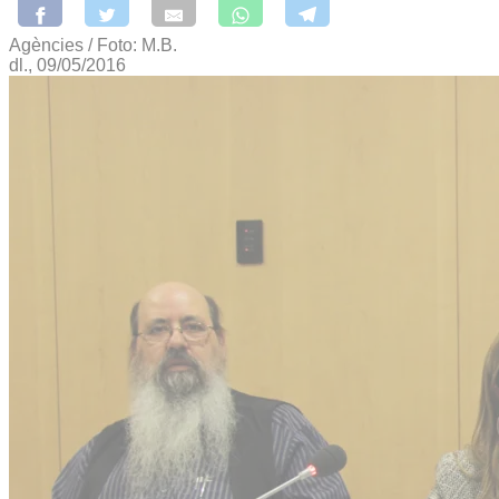
Agències / Foto: M.B.
dl., 09/05/2016