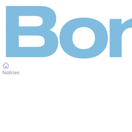
Panell de gestió de galetes
Notícies