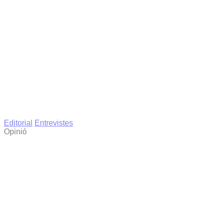
Editorial
Entrevistes
Opinió