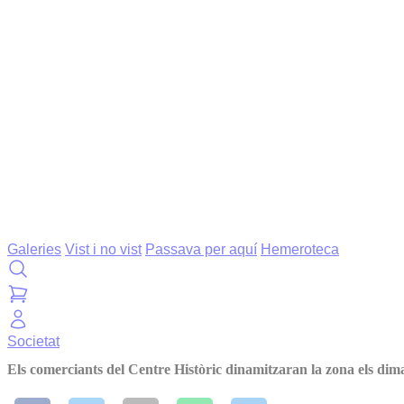
Galeries
Vist i no vist
Passava per aquí
Hemeroteca
Societat
Els comerciants del Centre Històric dinamitzaran la zona els dim