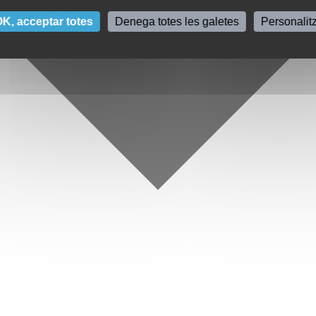
K, acceptar totes
Denega totes les galetes
Personalit