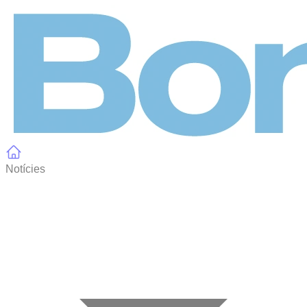
Panell de gestió de galetes
Notícies