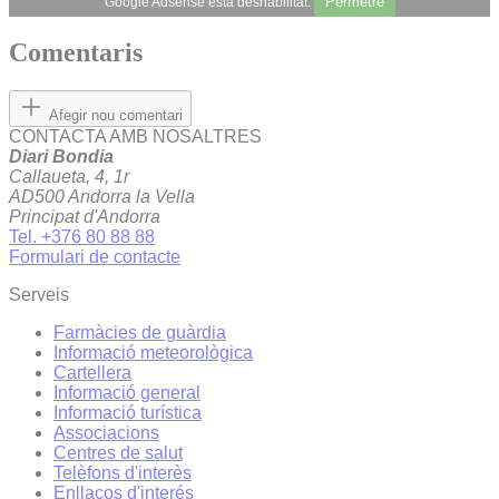
Permetre
Google Adsense està deshabilitat.
Comentaris
Afegir nou comentari
CONTACTA AMB NOSALTRES
Diari Bondia
Callaueta, 4, 1r
AD500 Andorra la Vella
Principat d'Andorra
Tel. +376 80 88 88
Formulari de contacte
Serveis
Farmàcies de guàrdia
Informació meteorològica
Cartellera
Informació general
Informació turística
Associacions
Centres de salut
Telèfons d'interès
Enllaços d'interés