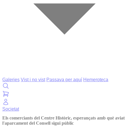
Galeries
Vist i no vist
Passava per aquí
Hemeroteca
Societat
Els comerciants del Centre Històric, esperançats amb què aviat
l'aparcament del Consell sigui públic