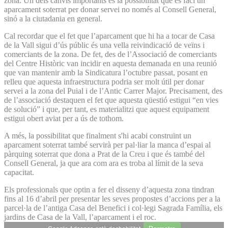
zona. Un dels canvis importants és la possibilitat que es faci un
aparcament soterrat per donar servei no només al Consell General,
sinó a la ciutadania en general.
Cal recordar que el fet que l’aparcament que hi ha a tocar de Casa
de la Vall sigui d’ús públic és una vella reivindicació de veïns i
comerciants de la zona. De fet, des de l’Associació de comerciants
del Centre Històric van incidir en aquesta demanada en una reunió
que van mantenir amb la Sindicatura l’octubre passat, posant en
relleu que aquesta infraestructura podria ser molt útil per donar
servei a la zona del Puial i de l’Antic Carrer Major. Precisament, des
de l’associació destaquen el fet que aquesta qüestió estigui “en vies
de solució” i que, per tant, es materialitzi que aquest equipament
estigui obert aviat per a ús de tothom.
A més, la possibilitat que finalment s'hi acabi construïnt un
aparcament soterrat també servirà per pal·liar la manca d’espai al
pàrquing soterrat que dona a Prat de la Creu i que és també del
Consell General, ja que ara com ara es troba al límit de la seva
capacitat.
Els professionals que optin a fer el disseny d’aquesta zona tindran
fins al 16 d’abril per presentar les seves propostes d’accions per a la
parcel·la de l’antiga Casa del Benefici i col·legi Sagrada Família, els
jardins de Casa de la Vall, l’aparcament i el roc.