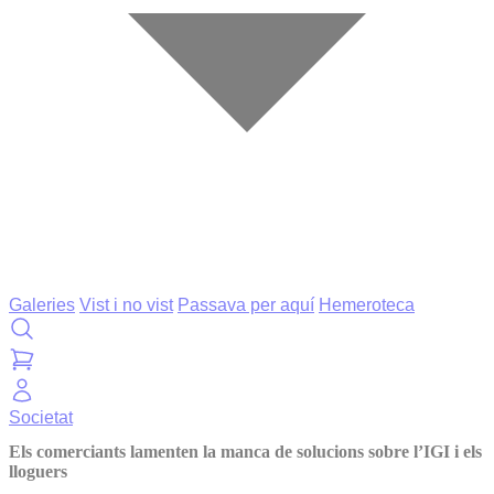
Galeries
Vist i no vist
Passava per aquí
Hemeroteca
Societat
Els comerciants lamenten la manca de solucions sobre l’IGI i els
lloguers