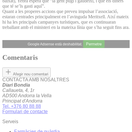
baixat), Yebra espera que “la gent pugi i gaudeixi, i que els diners
que té se’ls gas­ti aquí”.
Quant a les properes accions que preveu impulsar l’associació,
estaran centrades principalment en l’avinguda Meritxell. Així mateix
hi ha les principals campanyes turístiques, que es continuaran
treballant amb el ministeri en la mateixa línia que s’ha seguit fins ara.
Permetre
Google Adsense està deshabilitat.
Comentaris
Afegir nou comentari
CONTACTA AMB NOSALTRES
Diari Bondia
Callaueta, 4, 1r
AD500 Andorra la Vella
Principat d'Andorra
Tel. +376 80 88 88
Formulari de contacte
Serveis
Farmàcies de guàrdia