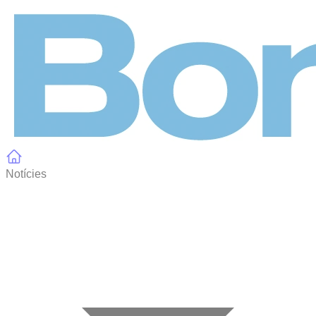
Panell de gestió de galetes
Notícies