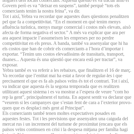
lloguers dels locals comercials. Aquesta qüestió es va tractar amb el
Govern però es va “deixar en suspens”, també perquè “tots els
comerciants tenim la nostra feina”, va dir.
Tot i així, Yebra va recordar que aquestes dues qüestions penalitzen
pel que fa a competitivitat. “En el moment en què tenim menys
afluència turística, menys marge comercial i costos més elevats, això
afecta de forma negativa el sector.” A més va explicar que ara per
ara aquest impacte l’assumeixen les empreses per no perdre
competitivitat en els preus. A banda, també va assenyalar que hi ha
els costos que han de cobrir els comerciants a l’hora d’importar i
exportar. “Tenim uns costos elevadíssims de transitaris, transport,
duanes... Aquesta és una qüestió que encara està per tractar”, va
exposar.
Yebra també es va referir a les rebaixes, que finalitzen el 16 de març.
Va recordar que l’entitat mai ha estat a favor de regular-les i que
precisament el que es fa als països veïns és tot el contrari. Tot i així,
va indicar que aquesta és la segona temporada que es realitzen
utilitzant aquest sistema i es va mostrar a l’espera de veure “com ho
rep la gent”, principalment el turista. En aquest sentit va declarar que
“veurem si les campanyes que s’estan fent de cara a l’exterior provo­
quen que es desplaci més gent al Prin­cipat”.
Els comerciants també tenen moltes expectatives posades en
aquestes festes. Tot i les previsions que assenyalen una caiguda del
mercat rus i un increment del turisme de proximitat (encara que els
països veïns continuen en crisi i la despesa mitjana per família hagi