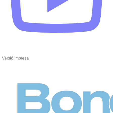
Versió impresa