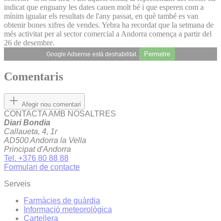
indicat que enguany les dates cauen molt bé i que esperen com a
mínim igualar els resultats de l'any passat, en què també es van
obtenir bones xifres de vendes. Yebra ha recordat que la setmana de
més activitat per al sector comercial a Andorra comença a partir del
26 de desembre.
Permetre
Google Adsense està deshabilitat.
Comentaris
Afegir nou comentari
CONTACTA AMB NOSALTRES
Diari Bondia
Callaueta, 4, 1r
AD500 Andorra la Vella
Principat d'Andorra
Tel. +376 80 88 88
Formulari de contacte
Serveis
Farmàcies de guàrdia
Informació meteorològica
Cartellera