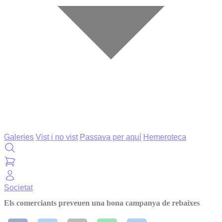
Galeries
Vist i no vist
Passava per aquí
Hemeroteca
Societat
Els comerciants preveuen una bona campanya de rebaixes