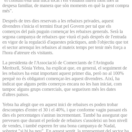
"el consum està una mica tocat i els visitants miren molt més la
despesa familiar, de manera que són moments en què la gent compra
més".
Després de tres dies reservats a les rebaixes privades, aquest
divendres s'inicia el termini fixat pel Govern per tal que els
comerços del país puguin començar les rebaixes generals. Serà la
segona campanya de rebaixes que viurà el país després de l'entrada
en vigor de la regulació d'aquestes pràctiques, amb l'objectiu que tot
el sector arrenqui les rebaixes al mateix temps per tenir més força a
l'hora d'atreure els visitants.
La presidenta de l'Associació de Comerciants de l'Avinguda
Meritxell, Sònia Yebra, ha explicat que, en general, el seguiment de
les rebaixes ha estat important aquest primer dia, però no al 100%
perquè no és obligatori començar-les aquest divendres. Així, ha
indicat que alguns petits comerços encara no les han iniciat, com
tampoc alguns grups comercials, que segueixen més les dates
d'altres països.
Yebra ha afegit que en aquest inici de rebaixes es poden trobar
descomptes d'entre el 30 i el 40%, i que conforme vagin passant els
dies els percentatges s'aniran incrementant. També ha assegurat que
preveuen que durant el període de rebaixes s'assoleixi un bon nivell
de vendes, i també esperen fer una bona campanya de Nadal,
sobretot "si hi ha neu". En aquest sentit, la representant del sector ha