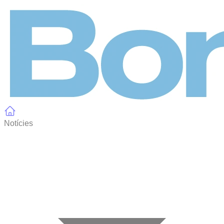
Panell de gestió de galetes
Notícies