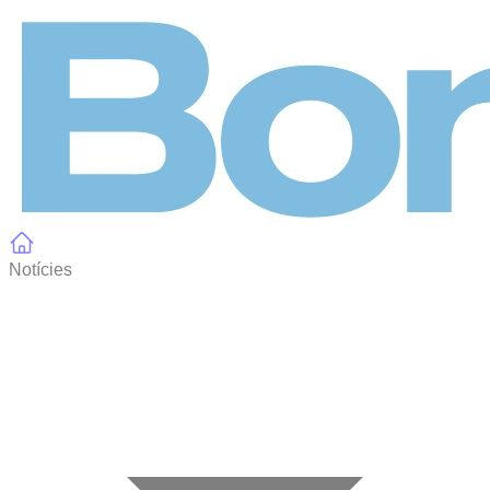
Panell de gestió de galetes
Notícies