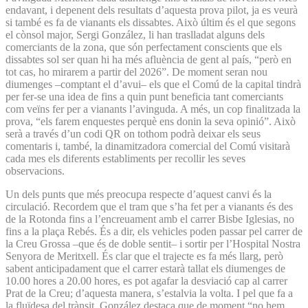
endavant, i depenent dels resultats d’aquesta prova pilot, ja es veurà
si també es fa de vianants els dissabtes. Això últim és el que segons
el cònsol major, Sergi González, li han traslladat alguns dels
comerciants de la zona, que són perfectament conscients que els
dissabtes sol ser quan hi ha més afluència de gent al país, “però en
tot cas, ho mirarem a partir del 2026”. De moment seran nou
diumenges –comptant el d’avui– els que el Comú de la capital tindrà
per fer-se una idea de fins a quin punt beneficia tant comerciants
com veïns fer per a vianants l’avinguda. A més, un cop finalitzada la
prova, “els farem enquestes perquè ens donin la seva opinió”. Això
serà a través d’un codi QR on tothom podrà deixar els seus
comentaris i, també, la dinamitzadora comercial del Comú visitarà
cada mes els diferents establiments per recollir les seves
observacions.
Un dels punts que més preocupa respecte d’aquest canvi és la
circulació. Recordem que el tram que s’ha fet per a vianants és des
de la Rotonda fins a l’encreuament amb el carrer Bisbe Iglesias, no
fins a la plaça Rebés. És a dir, els vehicles poden passar pel carrer de
la Creu Grossa –que és de doble sentit– i sortir per l’Hospital Nostra
Senyora de Meritxell. És clar que el trajecte es fa més llarg, però
sabent anticipadament que el carrer estarà tallat els diumenges de
10.00 hores a 20.00 hores, es pot agafar la desviació cap al carrer
Prat de la Creu; d’aquesta manera, s’estalvia la volta. I pel que fa a
la fluïdesa del trànsit, González destaca que de moment “no hem