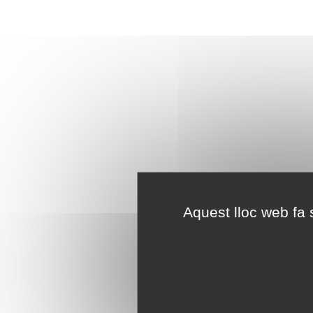
Aquest lloc web fa s