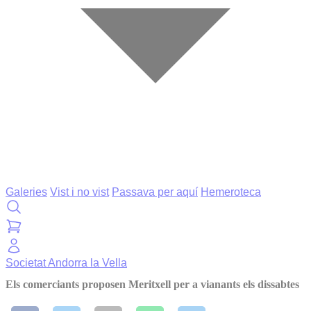
Galeries
Vist i no vist
Passava per aquí
Hemeroteca
Societat
Andorra la Vella
Els comerciants proposen Meritxell per a vianants els dissabtes