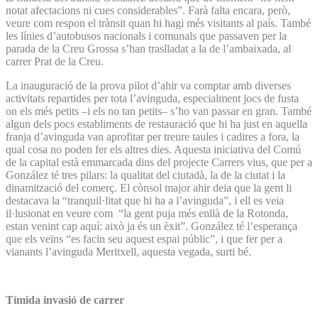
notat afectacions ni cues considerables”. Farà falta encara, però,
veure com respon el trànsit quan hi hagi més visitants al país. També
les línies d’autobusos nacionals i comunals que passaven per la
parada de la Creu Grossa s’han traslladat a la de l’ambaixada, al
carrer Prat de la Creu.
La inauguració de la prova pilot d’ahir va comptar amb diverses
activitats repartides per tota l’avinguda, especialment jocs de fusta
on els més petits –i els no tan petits– s’ho van passar en gran. També
algun dels pocs establiments de restauració que hi ha just en aquella
franja d’avinguda van aprofitar per treure taules i cadires a fora, la
qual cosa no poden fer els altres dies. Aquesta iniciativa del Comú
de la capital està emmarcada dins del projecte Carrers vius, que per a
González té tres pilars: la qualitat del ciutadà, la de la ciutat i la
dinamització del comerç. El cònsol major ahir deia que la gent li
destacava la “tranquil·litat que hi ha a l’avinguda”, i ell es veia
il·lusionat en veure com “la gent puja més enllà de la Rotonda,
estan venint cap aquí: això ja és un èxit”. González té l’esperança
que els veïns “es facin seu aquest espai públic”, i que fer per a
vianants l’avinguda Meritxell, aquesta vegada, surti bé.
Tímida invasió de carrer