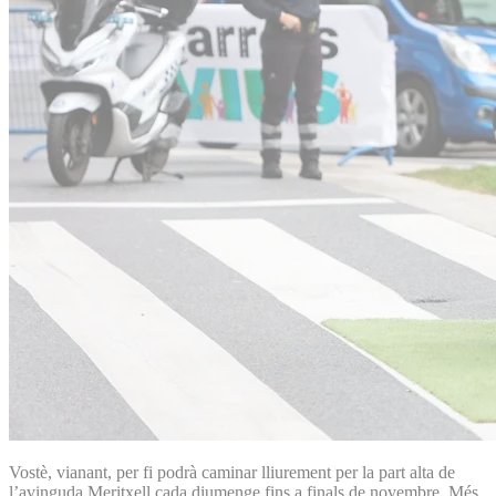
Vostè, vianant, per fi podrà caminar lliurement per la part alta de
l’avinguda Meritxell cada diumenge fins a finals de novembre. Més