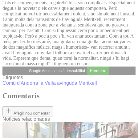
Tots els començaments, o gairebé tots, són complicats. Especialment
degut a la novetat o els canvis que aquests comporten. Però
complicat no vol dir necessàriament dolent, sinó simplement inusual.
I ahir, molts dels transeünts de l’avinguda Meritxell, recentment
inaugurada com a zona per a vianants, semblava que no gosaven
caminar per l’asfalt. Com si tinguessin certa por o impediment per
trepitjar-lo. Però a poc a poc s’hi van anar acostumant. Com a tot. A
més, per fer-ho més amè, una guitarra i una gralla –acompanyades
de dos magnífics músics, mags i humoristes– van recórrer amunt i
avall l’avinguda convidant tothom a envair el carrer per donar-li
vida. Esperem que demà, quan torni la normalitat, ningú s’hi hagi
“acostumat massa ràpid” i tinguem un ensurt...
Permetre
Google Adsense està deshabilitat.
Etiquetes
Comú d'Andorra la Vella
avinguda Meritxell
Comentaris
Afegir nou comentari
Notícies relacionades