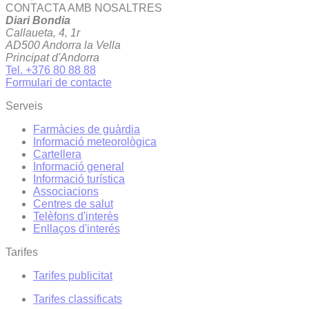
CONTACTA AMB NOSALTRES
Diari Bondia
Callaueta, 4, 1r
AD500 Andorra la Vella
Principat d'Andorra
Tel. +376 80 88 88
Formulari de contacte
Serveis
Farmàcies de guàrdia
Informació meteorològica
Cartellera
Informació general
Informació turística
Associacions
Centres de salut
Telèfons d'interès
Enllaços d'interés
Tarifes
Tarifes publicitat
Tarifes classificats