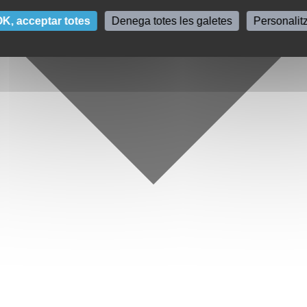
K, acceptar totes
Denega totes les galetes
Personalit