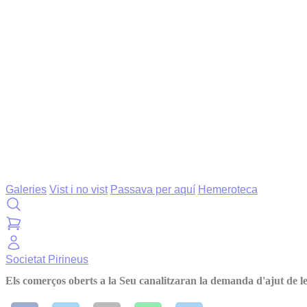
Galeries
Vist i no vist
Passava per aquí
Hemeroteca
Societat
Pirineus
Els comerços oberts a la Seu canalitzaran la demanda d'ajut de les