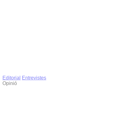
Editorial
Entrevistes
Opinió