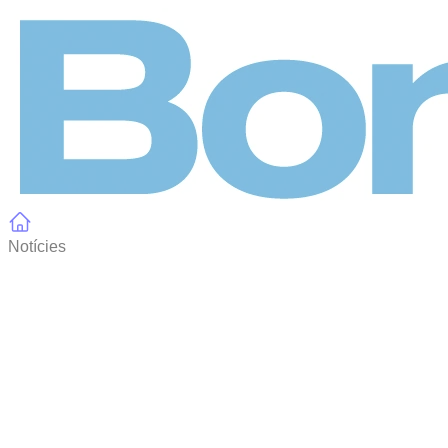
Panell de gestió de galetes
Notícies