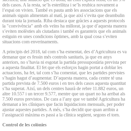
dels casos. A la resta, se’ls esterilitza i se’ls reubica novament a
l’espai on vivien. També es pauta amb les associacions que els
animals siguin alimentats al matí, ja que així s’evita que deambulin
durant tota la jornada. Riba destaca que gràcies a aquests protocols
la "convivència" amb els veïns ha millorat, ja que d’aquesta manera
s’eviten molèsties als ciutadans i també es garanteix que els animals
estiguin en unes condicions òptimes, amb la qual cosa s’eviten
situacions com enverinaments.
A principis del 2018, tal com s’ha esmentat, des d’Agricultura es va
demanar que es fessin més controls sanitaris, ja que en anys
anteriors, no s’havia ni esgotat la partida pressupostària prevista per
a aquesta finalitat. El fet que els esforços hagin portat a doblar les
actuacions, ha fet, tal com s’ha comentat, que les partides previstes
s’hagin hagut d’augmentar. D’aquesta manera, cada centre té una
partida prevista de 7.500 euros i en tres dels casos aquesta quantitat
s’ha superat. Així, un dels centres haurà de rebre 11.882 euros, un
altre 10.557 i un tercer 9.577, mentre que un quart no ha arribat als
7.500 euros previstos. De cara a l’any que ve també Agricultura ha
demanat a les clíniques que facin liquidacions mensuals, per poder
ajustar aquestes partides. A més, s’ha decidit que quan arribin a
l’assignació màxima es passi a la clínica següent, segons el torn.
Control de les colònies