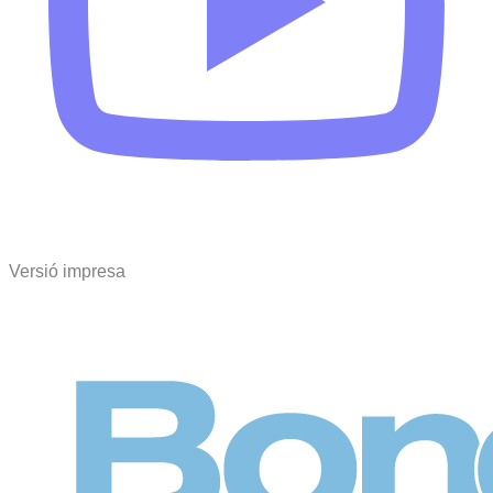
Versió impresa