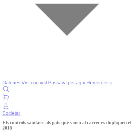
Galeries
Vist i no vist
Passava per aquí
Hemeroteca
Societat
Els controls sanitaris als gats que viuen al carrer es dupliquen el
2018