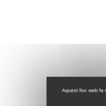
Aquest lloc web fa s