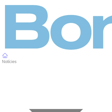
Panell de gestió de galetes
Notícies