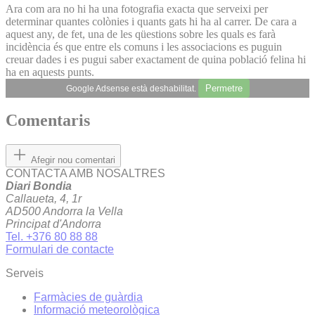
Ara com ara no hi ha una fotografia exacta que serveixi per
determinar quantes colònies i quants gats hi ha al carrer. De cara a
aquest any, de fet, una de les qüestions sobre les quals es farà
incidència és que entre els comuns i les associacions es puguin
creuar dades i es pugui saber exactament de quina població felina hi
ha en aquests punts.
Permetre
Google Adsense està deshabilitat.
Comentaris
Afegir nou comentari
CONTACTA AMB NOSALTRES
Diari Bondia
Callaueta, 4, 1r
AD500 Andorra la Vella
Principat d'Andorra
Tel. +376 80 88 88
Formulari de contacte
Serveis
Farmàcies de guàrdia
Informació meteorològica