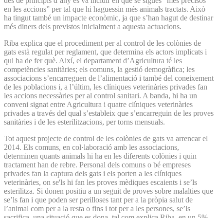
des de principis d’any es va incidir en què se sigués “més precisos
en les accions” per tal que hi haguessin més animals tractats. Això
ha tingut també un impacte econòmic, ja que s’han hagut de destinar
més diners dels previstos inicialment a aquesta actuacions.
Riba explica que el procediment per al control de les colònies de
gats està regulat per reglament, que determina els actors implicats i
qui ha de fer què. Així, el departament d’Agricultura té les
competències sanitàries; els comuns, la gestió demogràfica; les
associacions s’encarreguen de l’alimentació i també del coneixement
de les poblacions i, a l’últim, les clíniques veterinàries privades fan
les accions necessàries per al control sanitari. A banda, hi ha un
conveni signat entre Agricultura i quatre clíniques veterinàries
privades a través del qual s’estableix que s’encarreguin de les proves
sanitàries i de les esterilitzacions, per torns mensuals.
Tot aquest projecte de control de les colònies de gats va arrencar el
2014. Els comuns, en col·laboració amb les associacions,
determinen quants animals hi ha en les diferents colònies i quin
tractament han de rebre. Personal dels comuns o bé empreses
privades fan la captura dels gats i els porten a les clíniques
veterinàries, on se'ls hi fan les proves mèdiques escaients i se’ls
esterilitza. Si donen positiu a un seguit de proves sobre malalties que
se’ls fan i que poden ser perilloses tant per a la pròpia salut de
l’animal com per a la resta o fins i tot per a les persones, se’ls
sacrifica, una situació que es dona, tal com explica Riba, en un 5%