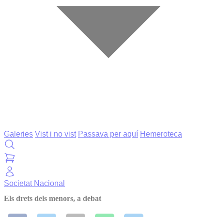
Galeries
Vist i no vist
Passava per aquí
Hemeroteca
Societat
Nacional
Els drets dels menors, a debat