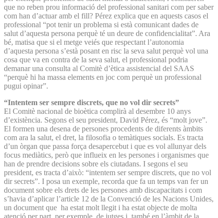
que no reben prou informació del professional sanitari com per saber
com han d’actuar amb el fill? Pérez explica que en aquests casos el
professional “pot tenir un problema si està comunicant dades de
salut d’aquesta persona perquè té un deure de confidencialitat”. Ara
bé, matisa que si el metge veiés que respectant l’autonomia
d’aquesta persona s’està posant en risc la seva salut perquè vol una
cosa que va en contra de la seva salut, el professional podria
demanar una consulta al Comitè d’ètica assistencial del SAAS
“perquè hi ha massa elements en joc com perquè un professional
pugui opinar”.
“Intentem ser sempre discrets, que no vol dir secrets”
El Comitè nacional de bioètica complirà al desembre 10 anys
d’existència. Segons el seu president, David Pérez, és “molt jove”.
El formen una desena de persones procedents de diferents àmbits
com ara la salut, el dret, la filosofia o temàtiques socials. Es tracta
d’un òrgan que passa força desapercebut i que es vol allunyar dels
focus mediàtics, però que influeix en les persones i organismes que
han de prendre decisions sobre els ciutadans. I segons el seu
president, es tracta d’això: “intentem ser sempre discrets, que no vol
dir secrets”. I posa un exemple, recorda que fa un temps van fer un
document sobre els drets de les persones amb discapacitats i com
s’havia d’aplicar l’article 12 de la Convenció de les Nacions Unides,
un document que ha estat molt llegit i ha estat objecte de molta
atenció per part, per exemple, de jutges i també en l’àmbit de la