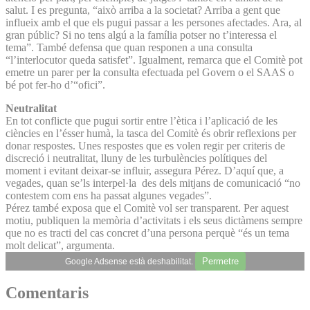
salut. I es pregunta, “això arriba a la societat? Arriba a gent que
influeix amb el que els pugui passar a les persones afectades. Ara, al
gran públic? Si no tens algú a la família potser no t’interessa el
tema”. També defensa que quan responen a una consulta
“l’interlocutor queda satisfet”. Igualment, remarca que el Comitè pot
emetre un parer per la consulta efectuada pel Govern o el SAAS o
bé pot fer-ho d’“ofici”.
Neutralitat
En tot conflicte que pugui sortir entre l’ètica i l’aplicació de les
ciències en l’ésser humà, la tasca del Comitè és obrir reflexions per
donar respostes. Unes respostes que es volen regir per criteris de
discreció i neutralitat, lluny de les turbulències polítiques del
moment i evitant deixar-se influir, assegura Pérez. D’aquí que, a
vegades, quan se’ls interpel·la des dels mitjans de comunicació “no
contestem com ens ha passat algunes vegades”.
Pérez també exposa que el Comitè vol ser transparent. Per aquest
motiu, publiquen la memòria d’activitats i els seus dictàmens sempre
que no es tracti del cas concret d’una persona perquè “és un tema
molt delicat”, argumenta.
Permetre
Google Adsense està deshabilitat.
Comentaris