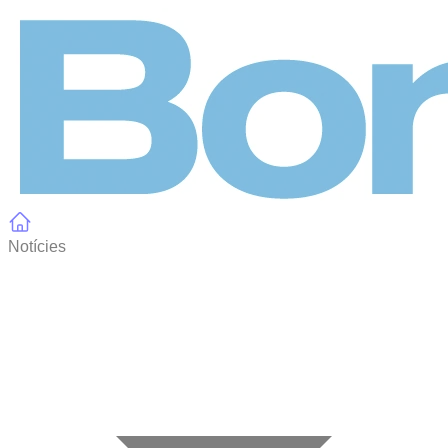
Panell de gestió de galetes
Notícies