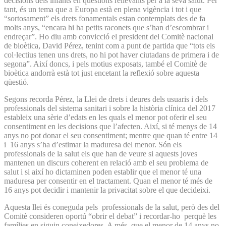
decisions dels infants en qüestions rellevants per a la seva salut. Per
tant, és un tema que a Europa està en plena vigència i tot i que
“sortosament” els drets fonamentals estan contemplats des de fa
molts anys, “encara hi ha petits raconets que s’han d’escombrar i
endreçar”. Ho diu amb convicció el president del Comitè nacional
de bioètica, David Pérez, tenint com a punt de partida que “tots els
col·lectius tenen uns drets, no hi pot haver ciutadans de primera i de
segona”. Així doncs, i pels motius exposats, també el Comitè de
bioètica andorrà està tot just encetant la reflexió sobre aquesta
qüestió.
Segons recorda Pérez, la Llei de drets i deures dels usuaris i dels
professionals del sistema sanitari i sobre la història clínica del 2017
estableix una sèrie d’edats en les quals el menor pot oferir el seu
consentiment en les decisions que l’afecten. Així, si té menys de 14
anys no pot donar el seu consentiment; mentre que quan té entre 14
i 16 anys s’ha d’estimar la maduresa del menor. Són els
professionals de la salut els que han de veure si aquests joves
mantenen un discurs coherent en relació amb el seu problema de
salut i si així ho dictaminen poden establir que el menor té una
maduresa per consentir en el tractament. Quan el menor té més de
16 anys pot decidir i mantenir la privacitat sobre el que decideixi.
Aquesta llei és coneguda pels professionals de la salut, però des del
Comitè consideren oportú “obrir el debat” i recordar-ho perquè les
famílies en siguin coneixedores. A més, que el menor de 14 anys no