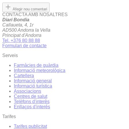
Afegir nou comentari
CONTACTA AMB NOSALTRES
Diari Bondia
Callaueta, 4, 1r
AD500 Andorra la Vella
Principat d'Andorra
Tel. +376 80 88 88
Formulari de contacte
Serveis
Farmàcies de guàrdia
Informació meteorològica
Cartellera
Informació general
Informació turística
Associacions
Centres de salut
Telèfons d'interès
Enllaços d'interés
Tarifes
Tarifes publicitat