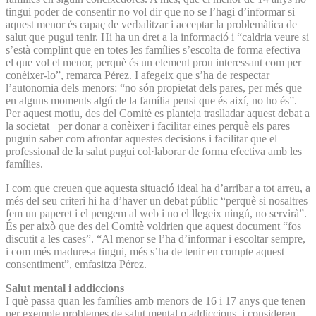
tingui poder de consentir no vol dir que no se l’hagi d’informar si
aquest menor és capaç de verbalitzar i acceptar la problemàtica de
salut que pugui tenir. Hi ha un dret a la informació i “caldria veure si
s’està complint que en totes les famílies s’escolta de forma efectiva
el que vol el menor, perquè és un element prou interessant com per
conèixer-lo”, remarca Pérez. I afegeix que s’ha de respectar
l’autonomia dels menors: “no són propietat dels pares, per més que
en alguns moments algú de la família pensi que és així, no ho és”.
Per aquest motiu, des del Comitè es planteja traslladar aquest debat a
la societat per donar a conèixer i facilitar eines perquè els pares
puguin saber com afrontar aquestes decisions i facilitar que el
professional de la salut pugui col·laborar de forma efectiva amb les
famílies.
I com que creuen que aquesta situació ideal ha d’arribar a tot arreu, a
més del seu criteri hi ha d’haver un debat públic “perquè si nosaltres
fem un paperet i el pengem al web i no el llegeix ningú, no servirà”.
És per això que des del Comitè voldrien que aquest document “fos
discutit a les cases”. “Al menor se l’ha d’informar i escoltar sempre,
i com més maduresa tingui, més s’ha de tenir en compte aquest
consentiment”, emfasitza Pérez.
Salut mental i addiccions
I què passa quan les famílies amb menors de 16 i 17 anys que tenen
per exemple problemes de salut mental o addiccions, i consideren