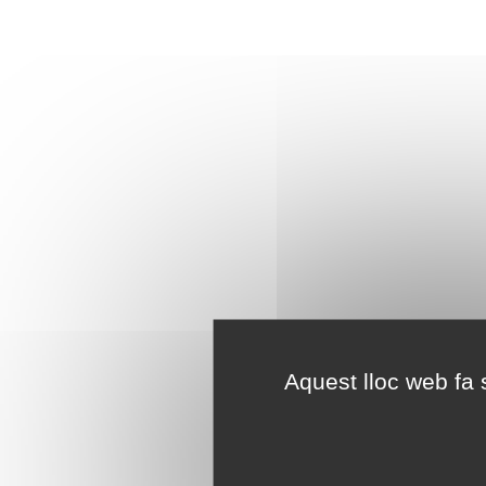
Aquest lloc web fa s