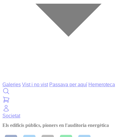
Galeries
Vist i no vist
Passava per aquí
Hemeroteca
Societat
Els edificis públics, pioners en l'auditoria energètica