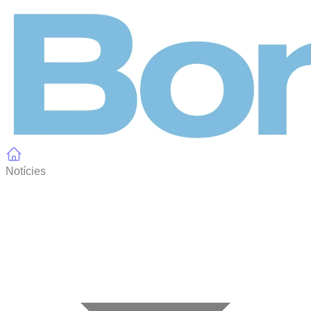
Panell de gestió de galetes
Notícies