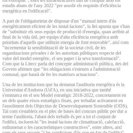
rol exemplar", totes les infraestructures han de comptar amb els
estudis abans de l'any 2022 "per assolir els requisits d'eficiència
energètica en l'edificació".
A part de l'obligatorietat de disposar d'un "manual intern d'ús
energèticament eficient de les instal·lacions", la llei apunta que s'han
de "substituir els seus equips de producció d'energia, quan arribin al
final de la vida útil, per equips d'alta eficiència energètica amb
prioritats d'aquells que utilitzin energia de font renovable", així com
"incrementar la sensibilització de la societat civil, de les
organitzacions privades i de les autoritats públiques respecte del
valor del model energètic, el seu paper i la seva transformació".
Com que la Litecc parla del concepte administració pública, des del
Govern afirmen que "les obligacions s'estenen a l'administració
comunal, que haurà de fer les mateixes actuacions".
Una de les institucions que ha demanat l'auditoria energètica és la
Universitat d'Andorra (Ud'A), en una iniciativa que també
s'emmarca en el seu Model estratègic 2018-2022, concretament en
un dels quatre eixos estratègics fixats, per treballar activament en
l'assoliment dels Objectius de Desenvolupament Sostenible (ODS).
Tal com s'estableix en el plec de bases del concurs públic per dur a
terme l'auditoria, l'abast dels treballs és per a tot el conjunt de
l'edifici, incloent-hi "les instal·lacions de climatització, calefacció,
enllumenat o les característiques constructives", entre altres, així
com els seus usuaris "i les condicions d'ús que en fan de l'edifici".