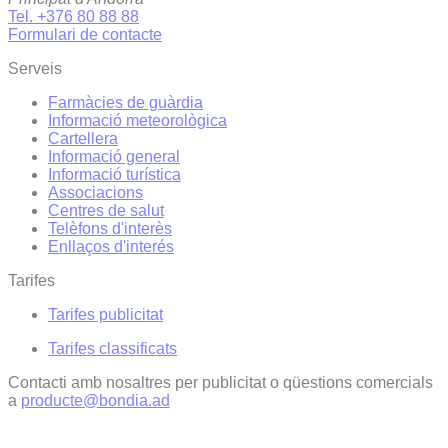
Tel. +376 80 88 88
Formulari de contacte
Serveis
Farmàcies de guàrdia
Informació meteorològica
Cartellera
Informació general
Informació turística
Associacions
Centres de salut
Telèfons d'interès
Enllaços d'interés
Tarifes
Tarifes publicitat
Tarifes classificats
Contacti amb nosaltres per publicitat o qüestions comercials
a
producte@bondia.ad