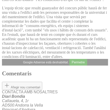
L'equip tècnic que resulti guanyador del concurs públic haurà de fer
una visita a l'edifici amb les persones responsables de la universitat i
del manteniment de l'edifici. Una visita que servirà per
complementar les dades que facilita el centre i completar la
informació de "consums energètics, els equips i sistemes
d'instal·lació", com també "els usos i hàbits de consum dels usuaris".
En l'estudi, que haurà de tenir en compte que és durant el curs
acadèmic quan hi ha un funcionament més representatiu de l'edifici,
s'hauran d'inspeccionar les façanes, obertures i cobertes o les
instal·lacions de calefacció, ventilació i refrigeració. També l'anàlisi
de les xarxes elèctriques, del mesurament de les temperatures o les
condicions d'il·luminació, entre d'altres.
Permetre
Google Adsense està deshabilitat.
Comentaris
Afegir nou comentari
CONTACTA AMB NOSALTRES
Diari Bondia
Callaueta, 4, 1r
AD500 Andorra la Vella
Principat d'Andorra