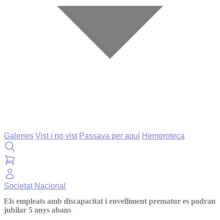
Galeries
Vist i no vist
Passava per aquí
Hemeroteca
Societat
Nacional
Els empleats amb discapacitat i envelliment prematur es podran
jubilar 5 anys abans