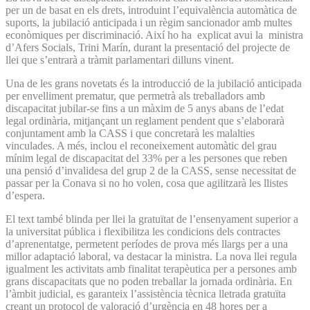
per un de basat en els drets, introduint l’equivalència automàtica de
suports, la jubilació anticipada i un règim sancionador amb multes
econòmiques per discriminació. Així ho ha explicat avui la ministra
d’Afers Socials, Trini Marín, durant la presentació del projecte de
llei que s’entrarà a tràmit parlamentari dilluns vinent.
Una de les grans novetats és la introducció de la jubilació anticipada
per envelliment prematur, que permetrà als treballadors amb
discapacitat jubilar-se fins a un màxim de 5 anys abans de l’edat
legal ordinària, mitjançant un reglament pendent que s’elaborarà
conjuntament amb la CASS i que concretarà les malalties
vinculades. A més, inclou el reconeixement automàtic del grau
mínim legal de discapacitat del 33% per a les persones que reben
una pensió d’invalidesa del grup 2 de la CASS, sense necessitat de
passar per la Conava si no ho volen, cosa que agilitzarà les llistes
d’espera.
El text també blinda per llei la gratuïtat de l’ensenyament superior a
la universitat pública i flexibilitza les condicions dels contractes
d’aprenentatge, permetent períodes de prova més llargs per a una
millor adaptació laboral, va destacar la ministra. La nova llei regula
igualment les activitats amb finalitat terapèutica per a persones amb
grans discapacitats que no poden treballar la jornada ordinària. En
l’àmbit judicial, es garanteix l’assistència tècnica lletrada gratuïta
creant un protocol de valoració d’urgència en 48 hores per a