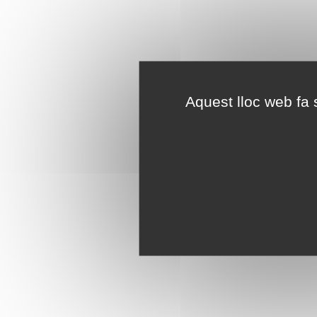
Aquest lloc web fa s