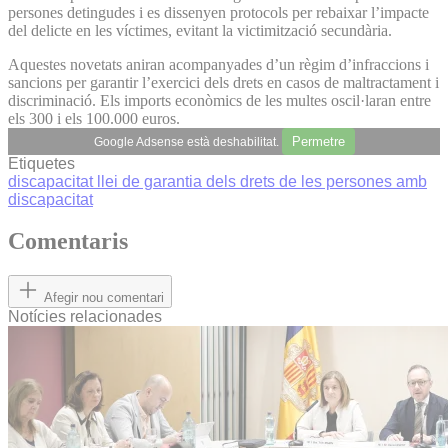
persones detingudes i es dissenyen protocols per rebaixar l’impacte
del delicte en les víctimes, evitant la victimització secundària.
Aquestes novetats aniran acompanyades d’un règim d’infraccions i
sancions per garantir l’exercici dels drets en casos de maltractament i
discriminació. Els imports econòmics de les multes oscil·laran entre
els 300 i els 100.000 euros.
Permetre
Google Adsense està deshabilitat.
Etiquetes
discapacitat
llei de garantia dels drets de les persones amb
discapacitat
Comentaris
Afegir nou comentari
Notícies relacionades