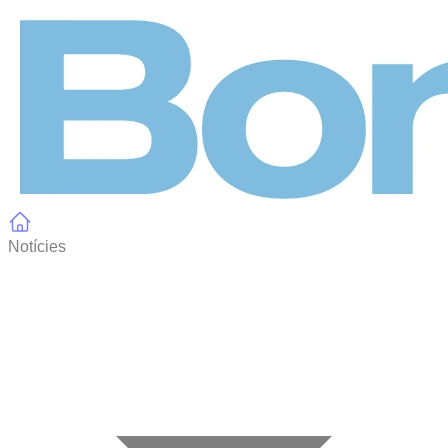
Panell de gestió de galetes
Notícies