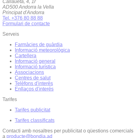
Callaueta, 4, 1r
AD500 Andorra la Vella
Principat d'Andorra
Tel. +376 80 88 88
Formulari de contacte
Serveis
Farmàcies de guàrdia
Informació meteorològica
Cartellera
Informació general
Informació turística
Associacions
Centres de salut
Telèfons d'interès
Enllaços d'interés
Tarifes
Tarifes publicitat
Tarifes classificats
Contacti amb nosaltres per publicitat o qüestions comercials
a
producte@bondia.ad