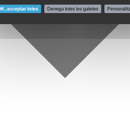
K, acceptar totes
Denega totes les galetes
Personalit