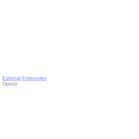
Editorial
Entrevistes
Opinió