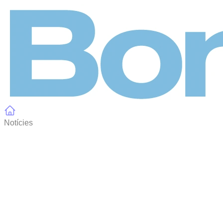
Panell de gestió de galetes
Notícies