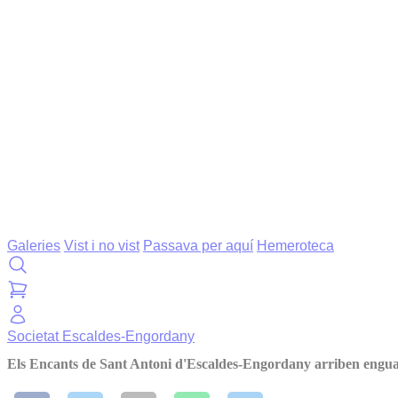
Galeries
Vist i no vist
Passava per aquí
Hemeroteca
Societat
Escaldes-Engordany
Els Encants de Sant Antoni d'Escaldes-Engordany arriben engu