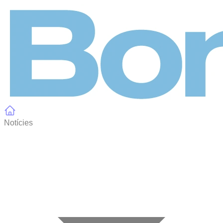
Panell de gestió de galetes
Notícies