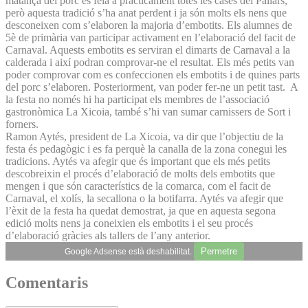
matança del porc es feia a pràcticament totes les cases del Pallars,
però aquesta tradició s’ha anat perdent i ja són molts els nens que
desconeixen com s’elaboren la majoria d’embotits. Els alumnes de
5è de primària van participar activament en l’elaboració del facit de
Carnaval. Aquests embotits es serviran el dimarts de Carnaval a la
calderada i així podran comprovar-ne el resultat. Els més petits van
poder comprovar com es confeccionen els embotits i de quines parts
del porc s’elaboren. Posteriorment, van poder fer-ne un petit tast. A
la festa no només hi ha participat els membres de l’associació
gastronòmica La Xicoia, també s’hi van sumar carnissers de Sort i
forners.
Ramon Aytés, president de La Xicoia, va dir que l’objectiu de la
festa és pedagògic i es fa perquè la canalla de la zona conegui les
tradicions. Aytés va afegir que és important que els més petits
descobreixin el procés d’elaboració de molts dels embotits que
mengen i que són característics de la comarca, com el facit de
Carnaval, el xolís, la secallona o la botifarra. Aytés va afegir que
l’èxit de la festa ha quedat demostrat, ja que en aquesta segona
edició molts nens ja coneixien els embotits i el seu procés
d’elaboració gràcies als tallers de l’any anterior.
Permetre
Google Adsense està deshabilitat.
Comentaris