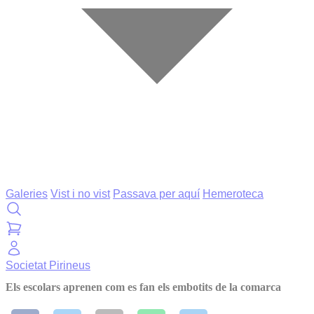
Galeries
Vist i no vist
Passava per aquí
Hemeroteca
Societat
Pirineus
Els escolars aprenen com es fan els embotits de la comarca