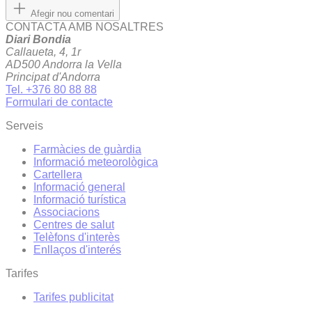
Afegir nou comentari
CONTACTA AMB NOSALTRES
Diari Bondia
Callaueta, 4, 1r
AD500 Andorra la Vella
Principat d'Andorra
Tel. +376 80 88 88
Formulari de contacte
Serveis
Farmàcies de guàrdia
Informació meteorològica
Cartellera
Informació general
Informació turística
Associacions
Centres de salut
Telèfons d'interès
Enllaços d'interés
Tarifes
Tarifes publicitat