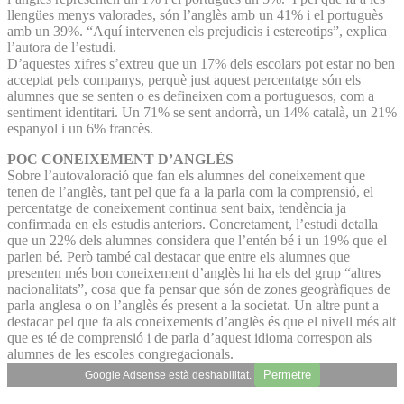
llengües menys valorades, són l’anglès amb un 41% i el portuguès
amb un 39%. “Aquí intervenen els prejudicis i estereotips”, explica
l’autora de l’estudi.
D’aquestes xifres s’extreu que un 17% dels escolars pot estar no ben
acceptat pels companys, perquè just aquest percentatge són els
alumnes que se senten o es defineixen com a portuguesos, com a
sentiment identitari. Un 71% se sent andorrà, un 14% català, un 21%
espanyol i un 6% francès.
POC CONEIXEMENT D’ANGLÈS
Sobre l’autovaloració que fan els alumnes del coneixement que
tenen de l’anglès, tant pel que fa a la parla com la comprensió, el
percentatge de coneixement continua sent baix, tendència ja
confirmada en els estudis anteriors. Concretament, l’estudi detalla
que un 22% dels alumnes considera que l’entén bé i un 19% que el
parlen bé. Però també cal destacar que entre els alumnes que
presenten més bon coneixement d’anglès hi ha els del grup “altres
nacionalitats”, cosa que fa pensar que són de zones geogràfiques de
parla anglesa o on l’anglès és present a la societat. Un altre punt a
destacar pel que fa als coneixements d’anglès és que el nivell més alt
que es té de comprensió i de parla d’aquest idioma correspon als
alumnes de les escoles congregacionals.
Permetre
Google Adsense està deshabilitat.