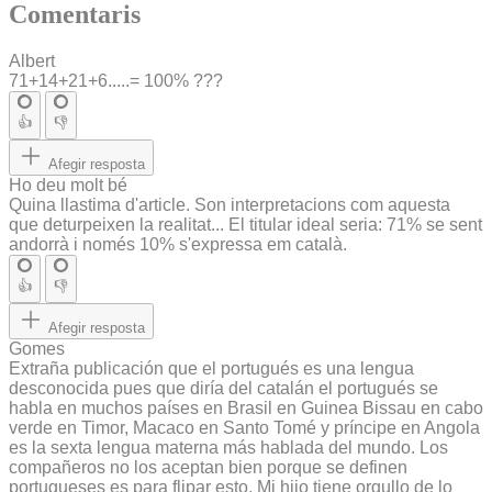
Comentaris
Albert
71+14+21+6.....= 100% ???
👍
👎
Afegir resposta
Ho deu molt bé
Quina llastima d'article. Son interpretacions com aquesta
que deturpeixen la realitat... El titular ideal seria: 71% se sent
andorrà i només 10% s'expressa em català.
👍
👎
Afegir resposta
Gomes
Extraña publicación que el portugués es una lengua
desconocida pues que diría del catalán el portugués se
habla en muchos países en Brasil en Guinea Bissau en cabo
verde en Timor, Macaco en Santo Tomé y príncipe en Angola
es la sexta lengua materna más hablada del mundo. Los
compañeros no los aceptan bien porque se definen
portugueses es para flipar esto. Mi hijo tiene orgullo de lo