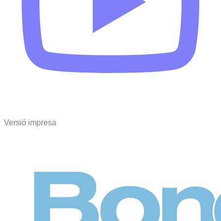
Versió impresa