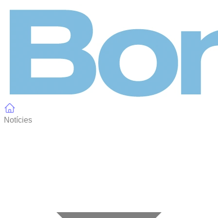
Panell de gestió de galetes
Notícies