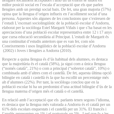
llengües socialment acceptades i amb un ús extens se situen en
millor posició social en l’escala d’acceptació que els que parlen
llengües amb un prestigi social baix. De fet, una gran majoria (57%)
opina que la llengua d’origen influeix en l’acolliment social d’una
persona. Aquestes són algunes de les conclusions que s’extreuen de
l’estudi L’escenari sociolingüístic de la població escolar d’Andorra,
elaborat per la sociòloga Estel Margarit Viñals i que s’ha basat en les
apreciacions d’una població escolar representativa entre 12 i 17 anys
que cursa educació secundària al Principat. L’estudi de Margarit és
una continuïtat d’estudis anteriors que es van fer, com són
Coneixements i usos lingüístics de la població escolar d’Andorra
(2002) i Joves i llengües a Andorra (2010).
Respecte a quina llengua és d’ús habitual dels alumnes, es destaca
que la majoritària és el català (58%), ja sigui com a única llengua
(“només català”, 21%) o com a principal (“sobretot català”, 10%) o
combinada amb d’altres com el castellà. De fet, aquesta última opció
bilingüe en català i castellà és la que ha escollit un percentatge més
alt d’alumnes (22%). Per tant, la sociòloga conclou que en la
població escolar hi ha un predomini d’una actitud bilingüe d’ús de la
llengua materna d’origen més el català o el castellà.
En relació amb l’acceptació que els parlants tenen segons l’idioma,
es destaca que la llengua més valorada a Andorra és el català per un
61% dels escolars enquestats i el castellà per un 31%. El francès i
l’anglès representen un 1% i el portuguès un 5%. I pel que fa a les