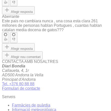
👍
👎
Afegir resposta
Aberrante
Este pais no cambiara nunca , una cosa esta clara 261
millones de personas hablan Portugues , cuantas hablan
catalan media docena de gatos???
👍
👎
Afegir resposta
Afegir nou comentari
CONTACTA AMB NOSALTRES
Diari Bondia
Callaueta, 4, 1r
AD500 Andorra la Vella
Principat d'Andorra
Tel. +376 80 88 88
Formulari de contacte
Serveis
Farmàcies de guàrdia
Informació meteorològica