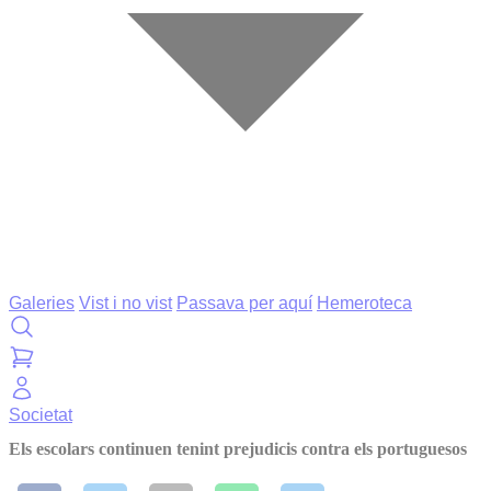
Galeries
Vist i no vist
Passava per aquí
Hemeroteca
Societat
Els escolars continuen tenint prejudicis contra els portuguesos