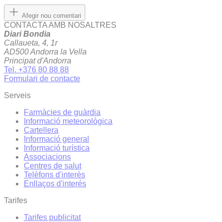
Afegir nou comentari
CONTACTA AMB NOSALTRES
Diari Bondia
Callaueta, 4, 1r
AD500 Andorra la Vella
Principat d'Andorra
Tel. +376 80 88 88
Formulari de contacte
Serveis
Farmàcies de guàrdia
Informació meteorològica
Cartellera
Informació general
Informació turística
Associacions
Centres de salut
Telèfons d'interès
Enllaços d'interés
Tarifes
Tarifes publicitat