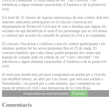
civil a la ciutadania. El nom haurà de ser "curt i divertit" i fer
referència a algun element característic d'Andorra o de la protecció
civil.
Un total de 31 classes de segona ensenyança de nou centres dels tres
sistemes educatius participaran en el concurs convocat pel
departament de Protecció Civil que té com a finalitat que siguin els
escolars els qui decideixin el nom d’un personatge que es vol donar
a conèixer per acostar els consells de protecció civil a la ciutadania.
El concurs s’ha donat a conèixer a tots els centres participants i els
alumnes podran fer les seves propostes fins el 25 de maig. El
concurs estableix que cada classe podrà proposar dos noms que
hauran de complir amb els criteris de ser “curts i divertits” i fer
referència a algun element característic d’Andorra o de la protecció
civil.
El nom que resulti triat pel jurat comportarà un premi per a l'escola
(un desfibril·lador), un altre per a la classe, que serà una sortida a
Naturlàndia, i un premi per a cada alumne, que consistirà en un
equip de protecció civil i una farmaciola de la Creu Roja.
Permetre
Google Adsense està deshabilitat.
Comentaris