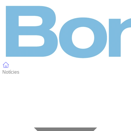
Panell de gestió de galetes
Notícies