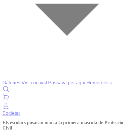
Galeries
Vist i no vist
Passava per aquí
Hemeroteca
Societat
Els escolars posaran nom a la primera mascota de Protecció
Civil