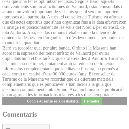
cosa que s’ha fet és optimitzar recursos. Segons Baró, aquests
esdeveniments són un atractiu més de Vallnord, estan consolidats i
atrauen un volum important de visitants que, al seu torn, aporten
ingressos a la parròquia. A més, el conseller de Turisme va afirmar
que els actes esportius que s’han organitzat fins a la data afavoreixen
la imatge i el posicionament de les Valls del Nord i, per extensió, de
tota Andorra. Així, els dos comuns treballen amb la intenció de
contenir la despesa en l’organització d’esdeveniments per poder-ne
mantenir la quantitat.
Baró va recordar que, per altra banda, Ordino i la Massana han
acordat la supressió del trenet turístic de Vallnord per evitar
duplicitats amb el bus turístic que s’ofereix des d’Andorra Turisme.
L’eliminació del trenet, juntament amb la reducció de fulletons
informatius complementaris que s’editaven fins ara, ha permès a
cada comú un estalvi d’uns 90.000 euros l’any. El conseller de
Turisme de la Massana va recordar que els diferents materials
complementaris que es publicaven s’han inclòs a la guia que
s’elabora conjuntament amb Ordino. Així, amb una sola publicació
s’han agrupat les informacions relatives a les dues temporades.
Permetre
Google Adsense està deshabilitat.
Comentaris