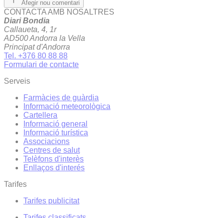
Afegir nou comentari
CONTACTA AMB NOSALTRES
Diari Bondia
Callaueta, 4, 1r
AD500 Andorra la Vella
Principat d'Andorra
Tel. +376 80 88 88
Formulari de contacte
Serveis
Farmàcies de guàrdia
Informació meteorològica
Cartellera
Informació general
Informació turística
Associacions
Centres de salut
Telèfons d'interès
Enllaços d'interés
Tarifes
Tarifes publicitat
Tarifes classificats