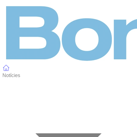
Panell de gestió de galetes
Notícies