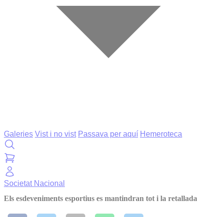
Galeries
Vist i no vist
Passava per aquí
Hemeroteca
Societat
Nacional
Els esdeveniments esportius es mantindran tot i la retallada