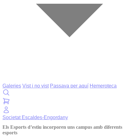
Galeries
Vist i no vist
Passava per aquí
Hemeroteca
Societat
Escaldes-Engordany
Els Esports d’estiu incorporen uns campus amb diferents
esports