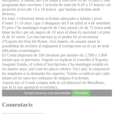
disciplines. A banda, per a la franja d’edat dels 10 als 16 anys s’han
programat dues novetats: l’activitat de matí (de 8.45 a 15 hores) i els
projectes joves (de 15 a 18 hores) –que barreja activitats molt
diverses.
En total, s’ofereixen trenta activitats adreçades a infants i joves
d’entre 3 i 16 anys i que s’allargaran del 6 de juliol al 4 de setembre.
El preu s’ha mantingut respecte de l’any passat i és de 72 euros amb
dinar inclòs i per als majors de 10 anys el dinar és opcional i el preu
és de 41 euros. Les inscripcions ja es poden fer al secretariat
d’Esports del Prat del Roure. Així mateix, els usuaris tenen la
possibilitat de recórrer al reglament d’exempcions en el cas de tenir
dificultats econòmiques.
El Comú disposarà de 180 monitors per atendre els 2.500 o 3.000
infants que es preveuen. Segons va explicar el conseller d’Esports,
Joaquim Tomàs, el volum d’inscripcions s’ha mantingut estable en
els darrers anys, així com les places ofertes. Tot i així, la corporació
les ampliaria si la demanda fos superior. Tomàs va indicar que cada
infant sol fer unes tres setmanes de mitjana d’activitats.
Aquest any el Comú compta amb la col·laboració de MoraBanc,
que hi fa una aportació econòmica.
Permetre
Google Adsense està deshabilitat.
Comentaris