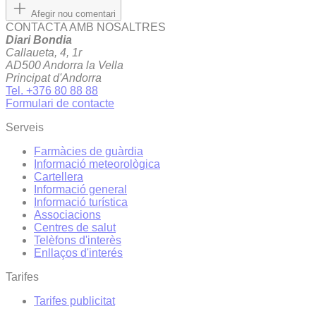
Afegir nou comentari
CONTACTA AMB NOSALTRES
Diari Bondia
Callaueta, 4, 1r
AD500 Andorra la Vella
Principat d'Andorra
Tel. +376 80 88 88
Formulari de contacte
Serveis
Farmàcies de guàrdia
Informació meteorològica
Cartellera
Informació general
Informació turística
Associacions
Centres de salut
Telèfons d'interès
Enllaços d'interés
Tarifes
Tarifes publicitat