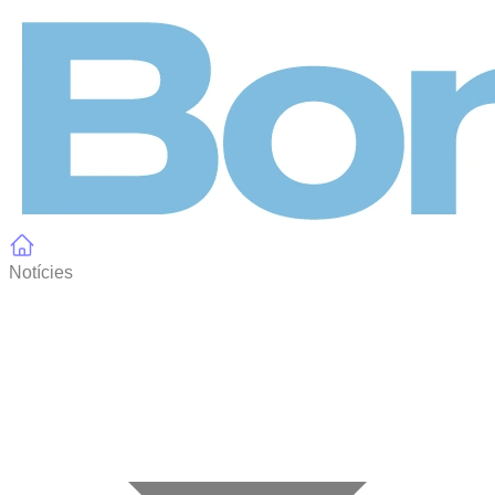
Panell de gestió de galetes
Notícies