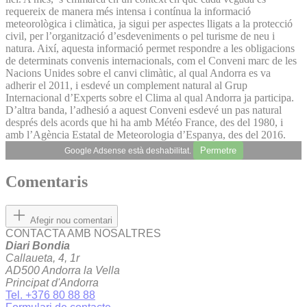
requereix de manera més intensa i contínua la informació
meteorològica i climàtica, ja sigui per aspectes lligats a la protecció
civil, per l’organització d’esdeveniments o pel turisme de neu i
natura. Així, aquesta informació permet respondre a les obligacions
de determinats convenis internacionals, com el Conveni marc de les
Nacions Unides sobre el canvi climàtic, al qual Andorra es va
adherir el 2011, i esdevé un complement natural al Grup
Internacional d’Experts sobre el Clima al qual Andorra ja participa.
D’altra banda, l’adhesió a aquest Conveni esdevé un pas natural
després dels acords que hi ha amb Météo France, des del 1980, i
amb l’Agència Estatal de Meteorologia d’Espanya, des del 2016.
Permetre
Google Adsense està deshabilitat.
Comentaris
Afegir nou comentari
CONTACTA AMB NOSALTRES
Diari Bondia
Callaueta, 4, 1r
AD500 Andorra la Vella
Principat d'Andorra
Tel. +376 80 88 88