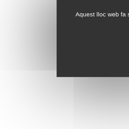
Aquest lloc web fa s