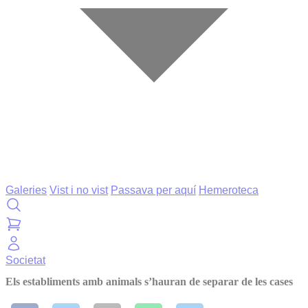
Galeries
Vist i no vist
Passava per aquí
Hemeroteca
Societat
Els establiments amb animals s’hauran de separar de les cases