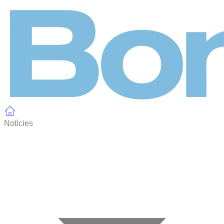
Panell de gestió de galetes
Notícies