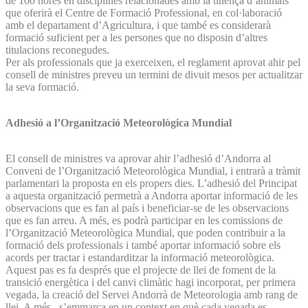
de 100 hores en disciplines relacionades amb la tinença d’animals
que oferirà el Centre de Formació Professional, en col·laboració
amb el departament d’Agricultura, i que també es considerarà
formació suficient per a les persones que no disposin d’altres
titulacions reconegudes.
Per als professionals que ja exerceixen, el reglament aprovat ahir pel
consell de ministres preveu un termini de divuit mesos per actualitzar
la seva formació.
Adhesió a l’Organització Meteorològica Mundial
El consell de ministres va aprovar ahir l’adhesió d’Andorra al
Conveni de l’Organització Meteorològica Mundial, i entrarà a tràmit
parlamentari la proposta en els propers dies. L’adhesió del Principat
a aquesta organització permetrà a Andorra aportar informació de les
observacions que es fan al país i beneficiar-se de les observacions
que es fan arreu. A més, es podrà participar en les comissions de
l’Organització Meteorològica Mundial, que poden contribuir a la
formació dels professionals i també aportar informació sobre els
acords per tractar i estandarditzar la informació meteorològica.
Aquest pas es fa després que el projecte de llei de foment de la
transició energètica i del canvi climàtic hagi incorporat, per primera
vegada, la creació del Servei Andorrà de Meteorologia amb rang de
llei. A més, s’emmarca en un context en què cada vegada es