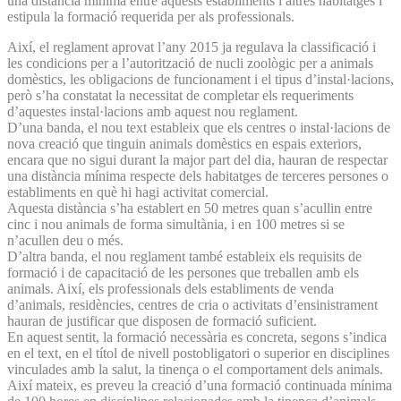
una distancia mínima entre aquests establiments i altres habitatges i
estipula la formació requerida per als professionals.
Així, el reglament aprovat l’any 2015 ja regulava la classificació i
les condicions per a l’autorització de nucli zoològic per a animals
domèstics, les obligacions de funcionament i el tipus d’instal·lacions,
però s’ha constatat la necessitat de completar els requeriments
d’aquestes instal·lacions amb aquest nou reglament.
D’una banda, el nou text estableix que els centres o instal·lacions de
nova creació que tinguin animals domèstics en espais exteriors,
encara que no sigui durant la major part del dia, hauran de respectar
una distància mínima respecte dels habitatges de terceres persones o
establiments en què hi hagi activitat comercial.
Aquesta distància s’ha establert en 50 metres quan s’acullin entre
cinc i nou animals de forma simultània, i en 100 metres si se
n’acullen deu o més.
D’altra banda, el nou reglament també estableix els requisits de
formació i de capacitació de les persones que treballen amb els
animals. Així, els professionals dels establiments de venda
d’animals, residències, centres de cria o activitats d’ensinistrament
hauran de justificar que disposen de formació suficient.
En aquest sentit, la formació necessària es concreta, segons s’indica
en el text, en el títol de nivell postobligatori o superior en disciplines
vinculades amb la salut, la tinença o el comportament dels animals.
Així mateix, es preveu la creació d’una formació continuada mínima