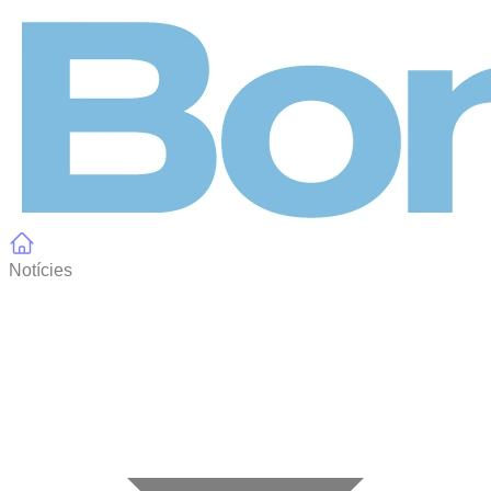
Panell de gestió de galetes
Notícies