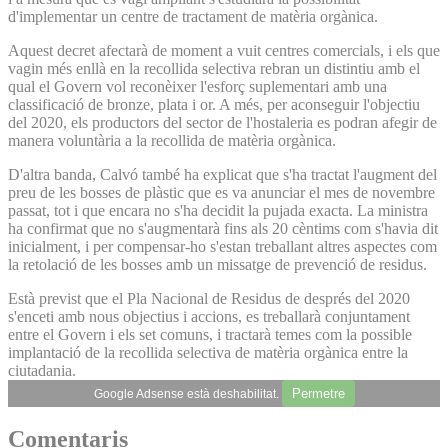
d'implementar un centre de tractament de matèria orgànica.
Aquest decret afectarà de moment a vuit centres comercials, i els que
vagin més enllà en la recollida selectiva rebran un distintiu amb el
qual el Govern vol reconèixer l'esforç suplementari amb una
classificació de bronze, plata i or. A més, per aconseguir l'objectiu
del 2020, els productors del sector de l'hostaleria es podran afegir de
manera voluntària a la recollida de matèria orgànica.
D'altra banda, Calvó també ha explicat que s'ha tractat l'augment del
preu de les bosses de plàstic que es va anunciar el mes de novembre
passat, tot i que encara no s'ha decidit la pujada exacta. La ministra
ha confirmat que no s'augmentarà fins als 20 cèntims com s'havia dit
inicialment, i per compensar-ho s'estan treballant altres aspectes com
la retolació de les bosses amb un missatge de prevenció de residus.
Està previst que el Pla Nacional de Residus de després del 2020
s'enceti amb nous objectius i accions, es treballarà conjuntament
entre el Govern i els set comuns, i tractarà temes com la possible
implantació de la recollida selectiva de matèria orgànica entre la
ciutadania.
Permetre
Google Adsense està deshabilitat.
Comentaris