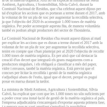
la de la matèria orgànica. Així ho ha explicat la ministra de Medi
Ambient, Agricultura, i Sostenibilitat, Sílvia Calvó, durant la
Comissió Nacional de Residus, que s'ha celebrat aquest dijous per
tal d'explicar les accions que es portaran a terme durant el 2017, amb
la voluntat de fer un pla de xoc per augmentar la recollida selectiva,
ja que l'objectiu del 2020 és aconseguir 1.000 tones de matèria
orgànica. Per poder aconseguir aquesta fita, de manera voluntària
també es podran afegir productors del sector de l'hostaleria.
La Comissió Nacional de Residus s'ha reunit aquest dijous al matí
per explicar les accions que es duran a terme durant el 2017 amb la
voluntat de fer un pla de xoc per augmentar la recollida selectiva,
tenint en compte que s'han plantejat per al 2020 l'objectiu de recollir
1.000 tones de matèria orgànica. És per això que cal destacar la
creació d'un decret que integrarà els grans magatzems com a
productors singulars, i els obligarà a classificar a més del paper,
vidre i envasos, també la matèria orgànica. Està previst que el
concurs per licitar la recollida i gestió de la matèria orgànica
s'adjudiqui abans de l'estiu, igual que el decret, perquè es pugui
posar en marxa durant la tardor.
La ministra de Medi Ambient, Agricultura i Sostenibilitat, Sílvia
Calvó, ha explicat que com que les 1.000 tones no són suficients per
a poder crear una instal·lació de gestió de la matèria orgànica al país,
l'empresa adjudicatària s'encarregarà d'exportar aquesta primera fase,
i a mesura que es vagi ampliant s'estudiarà la possibilitat