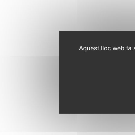
Aquest lloc web fa s