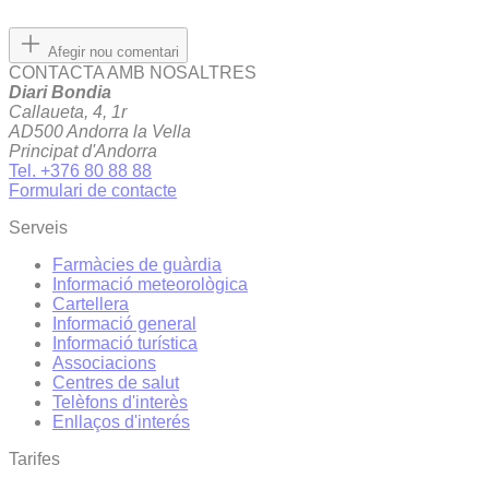
Afegir nou comentari
CONTACTA AMB NOSALTRES
Diari Bondia
Callaueta, 4, 1r
AD500 Andorra la Vella
Principat d'Andorra
Tel. +376 80 88 88
Formulari de contacte
Serveis
Farmàcies de guàrdia
Informació meteorològica
Cartellera
Informació general
Informació turística
Associacions
Centres de salut
Telèfons d'interès
Enllaços d'interés
Tarifes