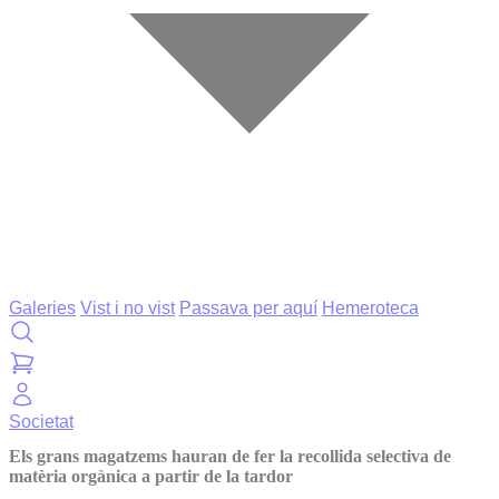
Galeries
Vist i no vist
Passava per aquí
Hemeroteca
Societat
Els grans magatzems hauran de fer la recollida selectiva de
matèria orgànica a partir de la tardor