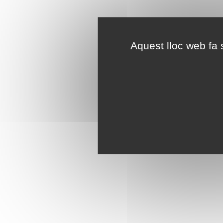
Aquest lloc web fa s