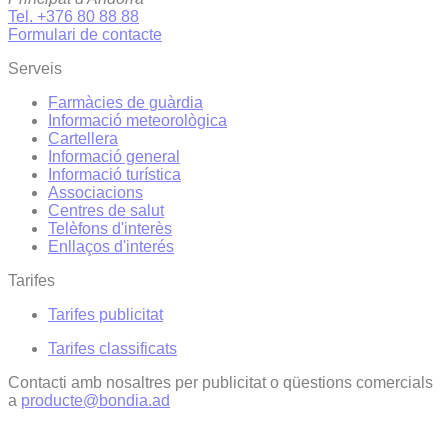
Tel. +376 80 88 88
Formulari de contacte
Serveis
Farmàcies de guàrdia
Informació meteorològica
Cartellera
Informació general
Informació turística
Associacions
Centres de salut
Telèfons d'interès
Enllaços d'interés
Tarifes
Tarifes publicitat
Tarifes classificats
Contacti amb nosaltres per publicitat o qüestions comercials
a
producte@bondia.ad