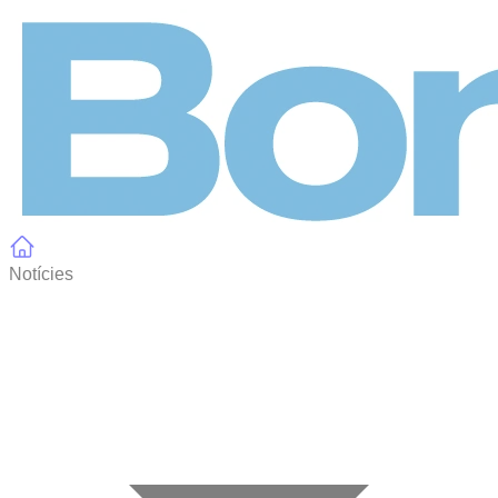
Panell de gestió de galetes
Notícies