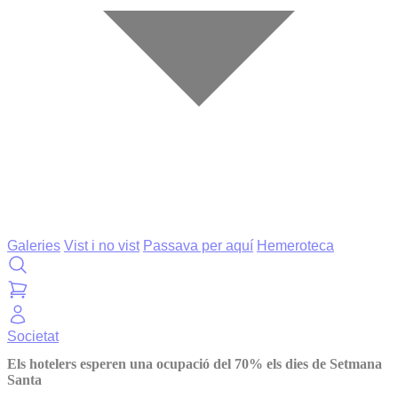
Galeries
Vist i no vist
Passava per aquí
Hemeroteca
Societat
Els hotelers esperen una ocupació del 70% els dies de Setmana
Santa