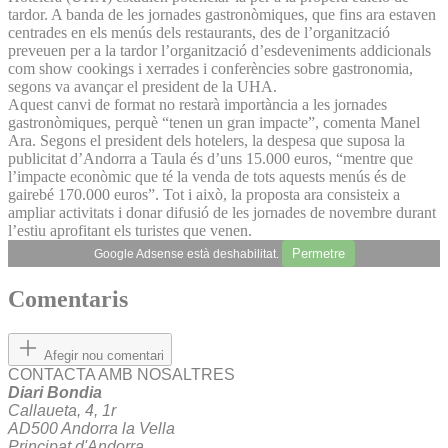
tardor. A banda de les jornades gastronòmiques, que fins ara estaven
centrades en els menús dels restaurants, des de l’organització
preveuen per a la tardor l’organització d’esdeveniments addicionals
com show cookings i xerrades i conferències sobre gastronomia,
segons va avançar el president de la UHA.
Aquest canvi de format no restarà importància a les jornades
gastronòmiques, perquè “tenen un gran impacte”, comenta Manel
Ara. Segons el president dels hotelers, la despesa que suposa la
publicitat d’Andorra a Taula és d’uns 15.000 euros, “mentre que
l’impacte econòmic que té la venda de tots aquests menús és de
gairebé 170.000 euros”. Tot i això, la proposta ara consisteix a
ampliar activitats i donar difusió de les jornades de novembre durant
l’estiu aprofitant els turistes que venen.
Permetre
Google Adsense està deshabilitat.
Comentaris
Afegir nou comentari
CONTACTA AMB NOSALTRES
Diari Bondia
Callaueta, 4, 1r
AD500 Andorra la Vella
Principat d'Andorra