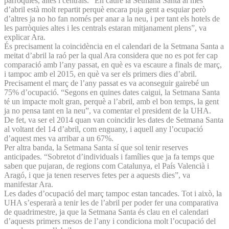
parròquies, altes i centrals. “En caure la Setmana Santa al mes
d’abril està molt repartit perquè encara puja gent a esquiar però
d’altres ja no ho fan només per anar a la neu, i per tant els hotels de
les parròquies altes i les centrals estaran mitjanament plens”, va
explicar Ara.
És precisament la coincidència en el calendari de la Setmana Santa a
meitat d’abril la raó per la qual Ara considera que no es pot fer cap
comparació amb l’any passat, en què es va escaure a finals de març,
i tampoc amb el 2015, en què va ser els primers dies d’abril.
Precisament el març de l’any passat es va aconseguir gairebé un
75% d’ocupació. “Segons en quines dates caigui, la Setmana Santa
té un impacte molt gran, perquè a l’abril, amb el bon temps, la gent
ja no pensa tant en la neu”, va comentar el president de la UHA.
De fet, va ser el 2014 quan van coincidir les dates de Setmana Santa
al voltant del 14 d’abril, com enguany, i aquell any l’ocupació
d’aquest mes va arribar a un 67%.
Per altra banda, la Setmana Santa sí que sol tenir reserves
anticipades. “Sobretot d’individuals i famílies que ja fa temps que
saben que pujaran, de regions com Catalunya, el País Valencià i
Aragó, i que ja tenen reserves fetes per a aquests dies”, va
manifestar Ara.
Les dades d’ocupació del març tampoc estan tancades. Tot i això, la
UHA s’esperarà a tenir les de l’abril per poder fer una comparativa
de quadrimestre, ja que la Setmana Santa és clau en el calendari
d’aquests primers mesos de l’any i condiciona molt l’ocupació del