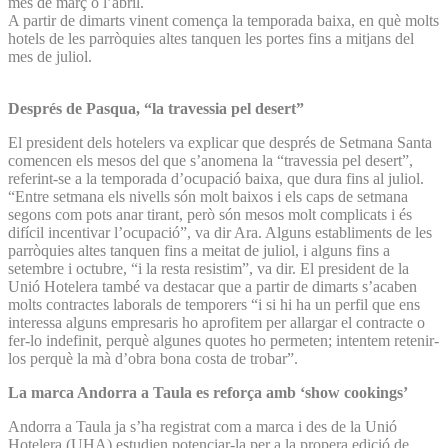
mes de març o l’abril.
A partir de dimarts vinent comença la temporada baixa, en què molts
hotels de les parròquies altes tanquen les portes fins a mitjans del
mes de juliol.
Després de Pasqua, “la travessia pel desert”
El president dels hotelers va explicar que després de Setmana Santa
comencen els mesos del que s’anomena la “travessia pel desert”,
referint-se a la temporada d’ocupació baixa, que dura fins al juliol.
“Entre setmana els nivells són molt baixos i els caps de setmana
segons com pots anar tirant, però són mesos molt complicats i és
difícil incentivar l’ocupació”, va dir Ara. Alguns establiments de les
parròquies altes tanquen fins a meitat de juliol, i alguns fins a
setembre i octubre, “i la resta resistim”, va dir. El president de la
Unió Hotelera també va destacar que a partir de dimarts s’acaben
molts contractes laborals de temporers “i si hi ha un perfil que ens
interessa alguns empresaris ho aprofitem per allargar el contracte o
fer-lo indefinit, perquè algunes quotes ho permeten; intentem retenir-
los perquè la mà d’obra bona costa de trobar”.
La marca Andorra a Taula es reforça amb ‘show cookings’
Andorra a Taula ja s’ha registrat com a marca i des de la Unió
Hotelera (UHA) estudien potenciar-la per a la propera edició de