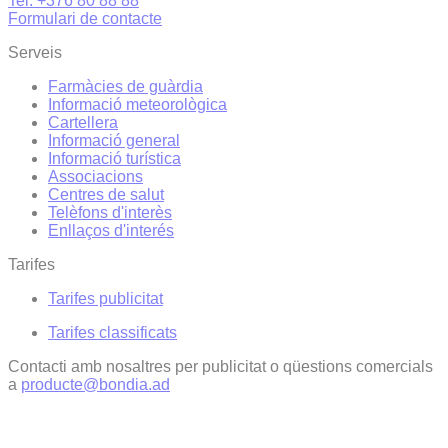
Tel. +376 80 88 88
Formulari de contacte
Serveis
Farmàcies de guàrdia
Informació meteorològica
Cartellera
Informació general
Informació turística
Associacions
Centres de salut
Telèfons d'interès
Enllaços d'interés
Tarifes
Tarifes publicitat
Tarifes classificats
Contacti amb nosaltres per publicitat o qüestions comercials
a
producte@bondia.ad