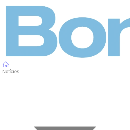
Panell de gestió de galetes
Notícies