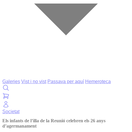
Galeries
Vist i no vist
Passava per aquí
Hemeroteca
Societat
Els infants de l’illa de la Reunió celebren els 26 anys
d’agermanament