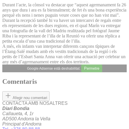
Durant l’acte, la cònsol va destacar que “aquest agermanament fa 26
anys que dura i ara es fa biennalment; de fet és una bona experiència
perquè els nens i nenes puguin veure coses que no han vist mai”.
Durant la recepció també hi va haver un intercanvi de regals entre
els representants de les dues regions, en el qual Marín va entregar
una fotografia de la vall del Madriu realitzada pel fotògraf Jaume
Riba i la representant de l’illa de la Reunió va oferir una rèplica a
petita escala d’una casa tradicional de l’illa.
A més, els infants van interpretar diferents cançons típiques de
l’Étang-Salé mudats amb els vestits tradicionals de la regió i els
petits de l’Esbart Santa Anna van oferir una actuació per celebrar un
any més d’agermanament entre els dos territoris.
Permetre
Google Adsense està deshabilitat.
Comentaris
Afegir nou comentari
CONTACTA AMB NOSALTRES
Diari Bondia
Callaueta, 4, 1r
AD500 Andorra la Vella
Principat d'Andorra