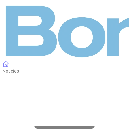
Panell de gestió de galetes
Notícies