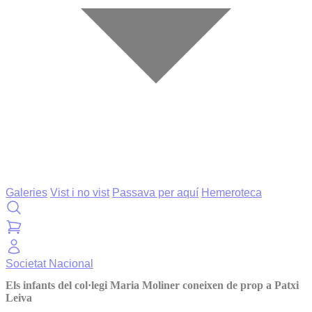
Galeries
Vist i no vist
Passava per aquí
Hemeroteca
Societat
Nacional
Els infants del col·legi Maria Moliner coneixen de prop a Patxi
Leiva