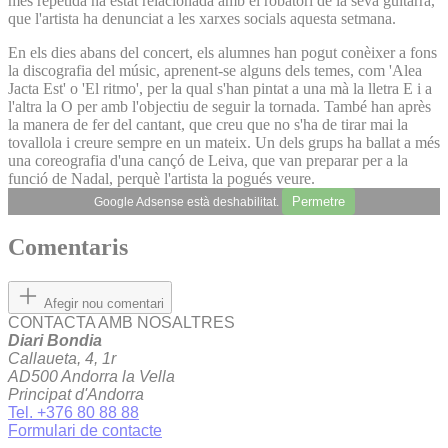
més repetida ha estat relacionada amb el robatori de la seva guitarra,
que l'artista ha denunciat a les xarxes socials aquesta setmana.
En els dies abans del concert, els alumnes han pogut conèixer a fons
la discografia del músic, aprenent-se alguns dels temes, com 'Alea
Jacta Est' o 'El ritmo', per la qual s'han pintat a una mà la lletra E i a
l'altra la O per amb l'objectiu de seguir la tornada. També han après
la manera de fer del cantant, que creu que no s'ha de tirar mai la
tovallola i creure sempre en un mateix. Un dels grups ha ballat a més
una coreografia d'una cançó de Leiva, que van preparar per a la
funció de Nadal, perquè l'artista la pogués veure.
Permetre
Google Adsense està deshabilitat.
Comentaris
Afegir nou comentari
CONTACTA AMB NOSALTRES
Diari Bondia
Callaueta, 4, 1r
AD500 Andorra la Vella
Principat d'Andorra
Tel. +376 80 88 88
Formulari de contacte