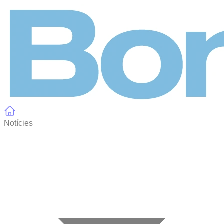
Panell de gestió de galetes
Notícies