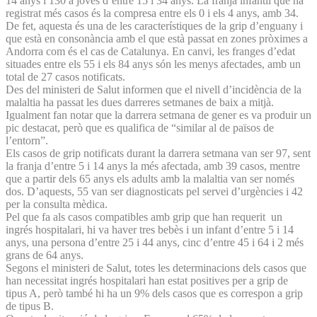
14 anys i 130 a joves d’entre 15 i 34 anys. La franja infantil que ha
registrat més casos és la compresa entre els 0 i els 4 anys, amb 34.
De fet, aquesta és una de les característiques de la grip d’enguany i
que està en consonància amb el que està passat en zones pròximes a
Andorra com és el cas de Catalunya. En canvi, les franges d’edat
situades entre els 55 i els 84 anys són les menys afectades, amb un
total de 27 casos notificats.
Des del ministeri de Salut informen que el nivell d’incidència de la
malaltia ha passat les dues darreres setmanes de baix a mitjà.
Igualment fan notar que la darrera setmana de gener es va produir un
pic destacat, però que es qualifica de “similar al de països de
l’entorn”.
Els casos de grip notificats durant la darrera setmana van ser 97, sent
la franja d’entre 5 i 14 anys la més afectada, amb 39 casos, mentre
que a partir dels 65 anys els adults amb la malaltia van ser només
dos. D’aquests, 55 van ser diagnosticats pel servei d’urgències i 42
per la consulta mèdica.
Pel que fa als casos compatibles amb grip que han requerit un
ingrés hospitalari, hi va haver tres bebès i un infant d’entre 5 i 14
anys, una persona d’entre 25 i 44 anys, cinc d’entre 45 i 64 i 2 més
grans de 64 anys.
Segons el ministeri de Salut, totes les determinacions dels casos que
han necessitat ingrés hospitalari han estat positives per a grip de
tipus A, però també hi ha un 9% dels casos que es correspon a grip
de tipus B.