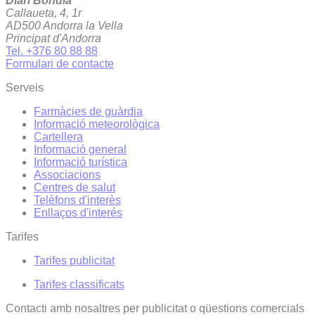
Diari Bondia
Callaueta, 4, 1r
AD500 Andorra la Vella
Principat d'Andorra
Tel. +376 80 88 88
Formulari de contacte
Serveis
Farmàcies de guàrdia
Informació meteorològica
Cartellera
Informació general
Informació turística
Associacions
Centres de salut
Telèfons d'interès
Enllaços d'interés
Tarifes
Tarifes publicitat
Tarifes classificats
Contacti amb nosaltres per publicitat o qüestions comercials