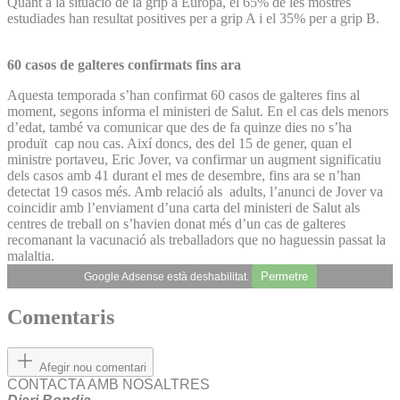
Quant a la situació de la grip a Europa, el 65% de les mostres
estudiades han resultat positives per a grip A i el 35% per a grip B.
60 casos de galteres confirmats fins ara
Aquesta temporada s’han confirmat 60 casos de galteres fins al
moment, segons informa el ministeri de Salut. En el cas dels menors
d’edat, també va comunicar que des de fa quinze dies no s’ha
produït cap nou cas. Així doncs, des del 15 de gener, quan el
ministre portaveu, Eric Jover, va confirmar un augment significatiu
dels casos amb 41 durant el mes de desembre, fins ara se n’han
detectat 19 casos més. Amb relació als adults, l’anunci de Jover va
coincidir amb l’enviament d’una carta del ministeri de Salut als
centres de treball on s’havien donat més d’un cas de galteres
recomanant la vacunació als treballadors que no haguessin passat la
malaltia.
Permetre
Google Adsense està deshabilitat.
Comentaris
Afegir nou comentari
CONTACTA AMB NOSALTRES