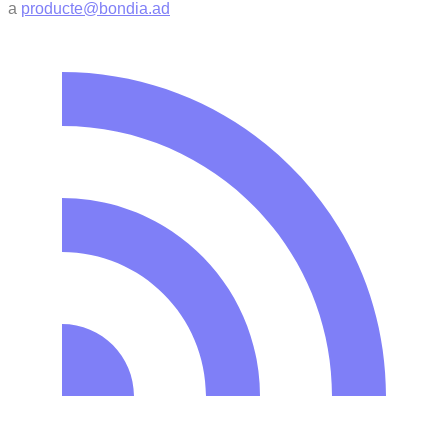
a
producte@bondia.ad