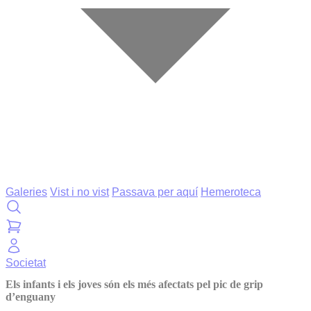
Galeries
Vist i no vist
Passava per aquí
Hemeroteca
Societat
Els infants i els joves són els més afectats pel pic de grip
d’enguany