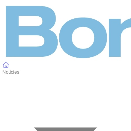
Panell de gestió de galetes
Notícies