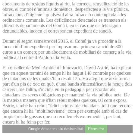
abocaments de residus líquids al riu, la correcta senyalització de les
obres, el control d’animals domèstics, desperfectes a la via pública,
infraccions d’higiene i qualsevol altra infracció contemplada a les
ordinacions comunals. Les deficiències detectades es trameten als
diferents departaments del Comú i, en el cas que els fets siguin
denunciables, incoen el corresponent expedient de sanció.
Durant el segon semestre del 2016, el Comú ja va procedir a la
incoació d’un expedient per imposar una primera sanció de 300
euros a un comerç per un abocament de mobiliari de comerç a la via
pública al centre d’Andorra la Vella.
El conseller de Medi Ambient i Innovació, David Astrié, ha explicat
que en aquest termini de temps hi ha hagut 148 controls per queixes
de ciutadans de les quals s'han resolt 125. Ha afegit que això forma
part d'un pla de xoc en què, d'una banda s'intensificava la neteja dels
carrers i, de l'altra, s'incidia en la pedagogia per recordar als
ciutadans les seves obligacions per mantenir la via pública neta. De
la mateixa manera que s'han rebut moltes queixes, tal com exposa
Astrié, també han rebut "felicitacions" de ciutadans, tot i que recorda
que encara hi ha "molt incivisme" com per exemple amb el cas de
propietaris de gossos que no recullen els excrements i, per tant,
encara hi ha feina per fer.
Permetre
Google Adsense està deshabilitat.