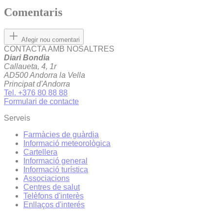
Comentaris
Afegir nou comentari
CONTACTA AMB NOSALTRES
Diari Bondia
Callaueta, 4, 1r
AD500 Andorra la Vella
Principat d'Andorra
Tel. +376 80 88 88
Formulari de contacte
Serveis
Farmàcies de guàrdia
Informació meteorològica
Cartellera
Informació general
Informació turística
Associacions
Centres de salut
Telèfons d'interès
Enllaços d'interés