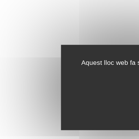
Aquest lloc web fa s