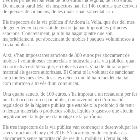
Les tres primeres han estat de 300 euros i la segona, de 100 euros.
De manera paral·lela, els inspectors han fet 148 controls que deriven
de queixes de ciutadans, de les quals s'han solventat 125.
Els inspectors de la via pública d’Andorra la Vella, que des del mes
de gener tenen la potestat de fer-ho, ja han imposat les primeres
sancions. Concretament, ja n’hi ha hagut quatre que són,
majoritàriament, per abocament de mobles i paquets voluminosos a
la via pública.
Així, s’han imposat tres sancions de 300 euros per abocament de
mobles i voluminosos comercials o industrials a la via pública, quan
la normativa estableix que, en tots els casos, s’ha de lliurar aquest
material als gestors autoritzats. El Comú té la voluntat de sancionar
amb multes més elevades si es detecta que hi ha reincidència, tal
com informen a través d’un comunicat.
Una quarta sanció, de 100 euros, s’ha imposat a un restaurant per fer
una barbacoa en un espai públic, contravenint així l’ordinació
reguladora de la higiene pública que estableix la prohibició de tenir
o llençar materials o productes sòlids, líquids o gasosos que afectin
negativament la higiene o la imatge de la parròquia.
Els tres inspectors de la via pública van començar a desenvolupar les
seves funcions el juny del 2016. S’encarreguen de controlar els
abocaments sense autorització de residus, mobiliari i ferralla; els