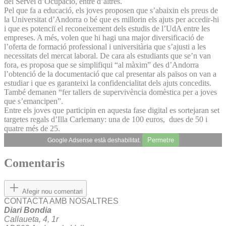
del Servei d’Ocupació, entre d’altres.
Pel que fa a educació, els joves proposen que s’abaixin els preus de
la Universitat d’Andorra o bé que es millorin els ajuts per accedir-hi
i que es potenciï el reconeixement dels estudis de l’UdA entre les
empreses. A més, volen que hi hagi una major diversificació de
l’oferta de formació professional i universitària que s’ajusti a les
necessitats del mercat laboral. De cara als estudiants que se’n van
fora, es proposa que se simplifiqui “al màxim” des d’Andorra
l’obtenció de la documentació que cal presentar als països on van a
estudiar i que es garanteixi la confidencialitat dels ajuts concedits.
També demanen “fer tallers de supervivència domèstica per a joves
que s’emancipen”.
Entre els joves que participin en aquesta fase digital es sortejaran set
targetes regals d’Illa Carlemany: una de 100 euros, dues de 50 i
quatre més de 25.
Permetre
Google Adsense està deshabilitat.
Comentaris
Afegir nou comentari
CONTACTA AMB NOSALTRES
Diari Bondia
Callaueta, 4, 1r