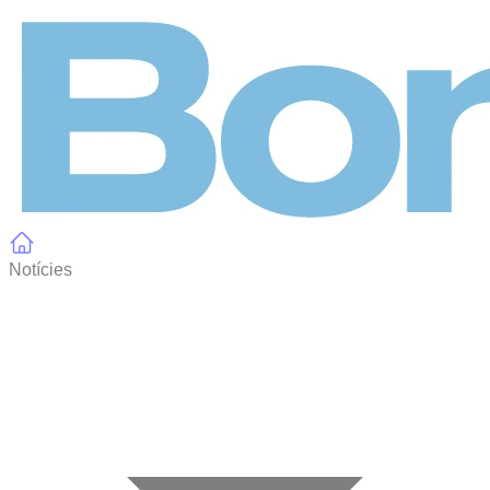
Panell de gestió de galetes
Notícies