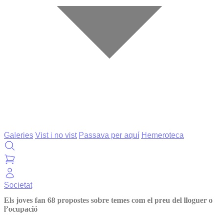
Galeries
Vist i no vist
Passava per aquí
Hemeroteca
Societat
Els joves fan 68 propostes sobre temes com el preu del lloguer o
l’ocupació