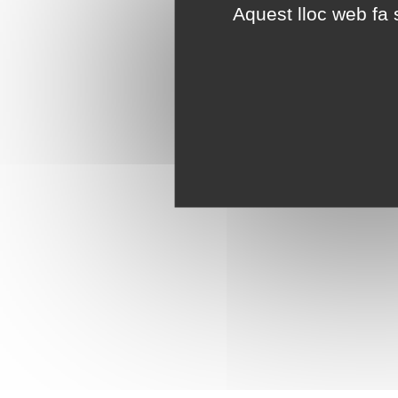
Aquest lloc web fa s