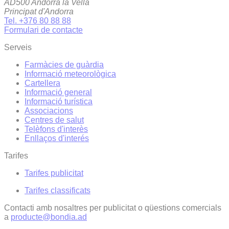
AD500 Andorra la Vella
Principat d'Andorra
Tel. +376 80 88 88
Formulari de contacte
Serveis
Farmàcies de guàrdia
Informació meteorològica
Cartellera
Informació general
Informació turística
Associacions
Centres de salut
Telèfons d'interès
Enllaços d'interés
Tarifes
Tarifes publicitat
Tarifes classificats
Contacti amb nosaltres per publicitat o qüestions comercials
a
producte@bondia.ad