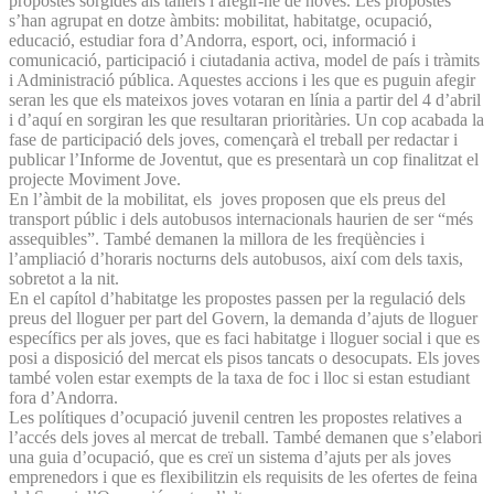
propostes sorgides als tallers i afegir-ne de noves. Les propostes
s’han agrupat en dotze àmbits: mobilitat, habitatge, ocupació,
educació, estudiar fora d’Andorra, esport, oci, informació i
comunicació, participació i ciutadania activa, model de país i tràmits
i Administració pública. Aquestes accions i les que es puguin afegir
seran les que els mateixos joves votaran en línia a partir del 4 d’abril
i d’aquí en sorgiran les que resultaran prioritàries. Un cop acabada la
fase de participació dels joves, començarà el treball per redactar i
publicar l’Informe de Joventut, que es presentarà un cop finalitzat el
projecte Moviment Jove.
En l’àmbit de la mobilitat, els joves proposen que els preus del
transport públic i dels autobusos internacionals haurien de ser “més
assequibles”. També demanen la millora de les freqüències i
l’ampliació d’horaris nocturns dels autobusos, així com dels taxis,
sobretot a la nit.
En el capítol d’habitatge les propostes passen per la regulació dels
preus del lloguer per part del Govern, la demanda d’ajuts de lloguer
específics per als joves, que es faci habitatge i lloguer social i que es
posi a disposició del mercat els pisos tancats o desocupats. Els joves
també volen estar exempts de la taxa de foc i lloc si estan estudiant
fora d’Andorra.
Les polítiques d’ocupació juvenil centren les propostes relatives a
l’accés dels joves al mercat de treball. També demanen que s’elabori
una guia d’ocupació, que es creï un sistema d’ajuts per als joves
emprenedors i que es flexibilitzin els requisits de les ofertes de feina