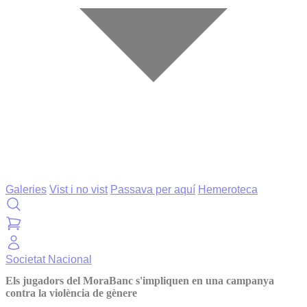
Galeries
Vist i no vist
Passava per aquí
Hemeroteca
Societat
Nacional
Els jugadors del MoraBanc s'impliquen en una campanya
contra la violència de gènere