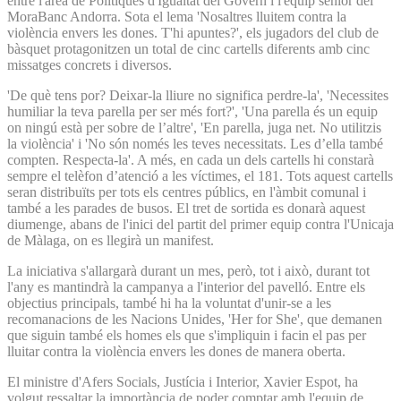
entre l'àrea de Polítiques d'Igualtat del Govern i l'equip sènior del
MoraBanc Andorra. Sota el lema 'Nosaltres lluitem contra la
violència envers les dones. T'hi apuntes?', els jugadors del club de
bàsquet protagonitzen un total de cinc cartells diferents amb cinc
missatges concrets i diversos.
'De què tens por? Deixar-la lliure no significa perdre-la', 'Necessites
humiliar la teva parella per ser més fort?', 'Una parella és un equip
on ningú està per sobre de l’altre', 'En parella, juga net. No utilitzis
la violència' i 'No són només les teves necessitats. Les d’ella també
compten. Respecta-la'. A més, en cada un dels cartells hi constarà
sempre el telèfon d’atenció a les víctimes, el 181. Tots aquest cartells
seran distribuïts per tots els centres públics, en l'àmbit comunal i
també a les parades de busos. El tret de sortida es donarà aquest
diumenge, abans de l'inici del partit del primer equip contra l'Unicaja
de Màlaga, on es llegirà un manifest.
La iniciativa s'allargarà durant un mes, però, tot i això, durant tot
l'any es mantindrà la campanya a l'interior del pavelló. Entre els
objectius principals, també hi ha la voluntat d'unir-se a les
recomanacions de les Nacions Unides, 'Her for She', que demanen
que siguin també els homes els que s'impliquin i facin el pas per
lluitar contra la violència envers les dones de manera oberta.
El ministre d'Afers Socials, Justícia i Interior, Xavier Espot, ha
volgut ressaltar la importància de poder comptar amb l'equip de