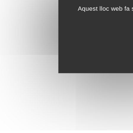
Aquest lloc web fa s