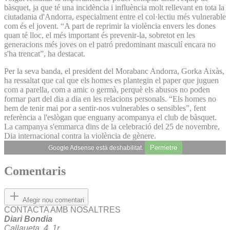
bàsquet, ja que té una incidència i influència molt rellevant en tota la
ciutadania d'Andorra, especialment entre el col·lectiu més vulnerable
com és el jovent. “A part de reprimir la violència envers les dones
quan té lloc, el més important és prevenir-la, sobretot en les
generacions més joves on el patró predominant masculí encara no
s'ha trencat”, ha destacat.
Per la seva banda, el president del Morabanc Andorra, Gorka Aixàs,
ha ressaltat que cal que els homes es plantegin el paper que juguen
com a parella, com a amic o germà, perquè els abusos no poden
formar part del dia a dia en les relacions personals. “Els homes no
hem de tenir mai por a sentir-nos vulnerables o sensibles”, fent
referència a l'eslògan que enguany acompanya el club de bàsquet.
La campanya s'emmarca dins de la celebració del 25 de novembre,
Dia internacional contra la violència de gènere.
Permetre
Google Adsense està deshabilitat.
Comentaris
Afegir nou comentari
CONTACTA AMB NOSALTRES
Diari Bondia
Callaueta, 4, 1r