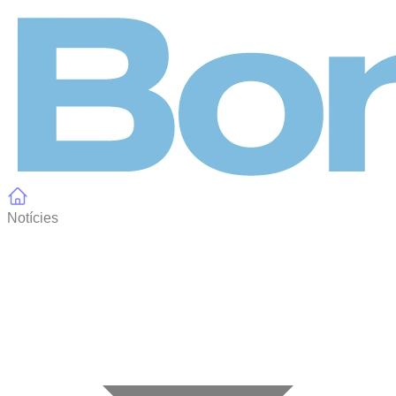
Panell de gestió de galetes
Notícies