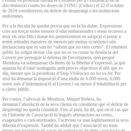
l’entitat va presentar davant la Comissió per a l’eliminació de la
discriminació contra les dones de l’ONU (Cedaw) el 22 d’octubre
de 2019 constitueixen un delicte de desprestigi a les institucions
andorranes.
Per a la fiscalia ha quedat provat que no hi ha dubte. Expressions
com ara forçar noies menors d’edat embarassades i sense recursos a
tenir els seus fills i donar-los posteriorment en adopció o portar a
terme retirades massives de menors per motius econòmics són
declaracions que es van fer “sabent que no eren certes”. El ministeri
públic ha volgut deixar clar que no es va cursar la denúncia del
Govern per perseguir la defensa de l’avortament, sinó perquè
Mendoza va sobrepassar els límits de la llibertat d’expressió, ja que
aquesta ha d’estar sostinguda amb proves objectives d’allò que es
diu, mentre que la presidenta d’Stop Violències no ho va fer. Per
això ha demanat la imposició d’una multa de 6.000 euros, 6.000
euros més d’indemnització al Govern i sis mesos d’inhabilitació per
a càrrec públic.
Per contra, l’advocat de Mendoza, Miquel Bellera, ha
demanat l’absolució de la seva clienta en considerar que el delicte de
desprestigi no queda constituït. Fins al punt, ha dit, que en el cas que
en l’informe de l’associació hi hagués afirmacions no certes,
exagerades o caricaturitzades, l’activista va usar legítimament la seva
llibertat d’expressió. També ha adduït que l’associació no tenia
diners per investigar els casos de vulneració de drets i que havia de