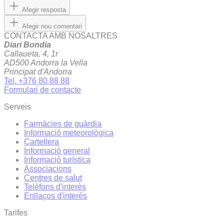
Afegir resposta
Afegir nou comentari
CONTACTA AMB NOSALTRES
Diari Bondia
Callaueta, 4, 1r
AD500 Andorra la Vella
Principat d'Andorra
Tel. +376 80 88 88
Formulari de contacte
Serveis
Farmàcies de guàrdia
Informació meteorològica
Cartellera
Informació general
Informació turística
Associacions
Centres de salut
Telèfons d'interès
Enllaços d'interés
Tarifes