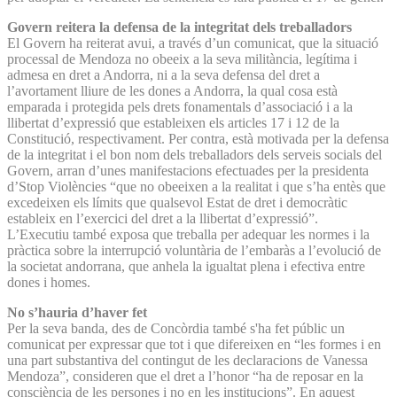
Govern reitera la defensa de la integritat dels treballadors
El Govern ha reiterat avui, a través d’un comunicat, que la situació
processal de Mendoza no obeeix a la seva militància, legítima i
admesa en dret a Andorra, ni a la seva defensa del dret a
l’avortament lliure de les dones a Andorra, la qual cosa està
emparada i protegida pels drets fonamentals d’associació i a la
llibertat d’expressió que estableixen els articles 17 i 12 de la
Constitució, respectivament. Per contra, està motivada per la defensa
de la integritat i el bon nom dels treballadors dels serveis socials del
Govern, arran d’unes manifestacions efectuades per la presidenta
d’Stop Violències “que no obeeixen a la realitat i que s’ha entès que
excedeixen els límits que qualsevol Estat de dret i democràtic
estableix en l’exercici del dret a la llibertat d’expressió”.
L’Executiu també exposa que treballa per adequar les normes i la
pràctica sobre la interrupció voluntària de l’embaràs a l’evolució de
la societat andorrana, que anhela la igualtat plena i efectiva entre
dones i homes.
No s’hauria d’haver fet
Per la seva banda, des de Concòrdia també s'ha fet públic un
comunicat per expressar que tot i que difereixen en “les formes i en
una part substantiva del contingut de les declaracions de Vanessa
Mendoza”, consideren que el dret a l’honor “ha de reposar en la
consciència de les persones i no en les institucions”. En aquest