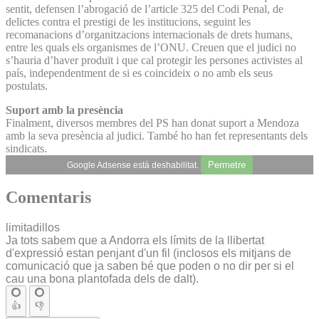
sentit, defensen l’abrogació de l’article 325 del Codi Penal, de
delictes contra el prestigi de les institucions, seguint les
recomanacions d’organitzacions internacionals de drets humans,
entre les quals els organismes de l’ONU. Creuen que el judici no
s’hauria d’haver produït i que cal protegir les persones activistes al
país, independentment de si es coincideix o no amb els seus
postulats.
Suport amb la presència
Finalment, diversos membres del PS han donat suport a Mendoza
amb la seva presència al judici. També ho han fet representants dels
sindicats.
Permetre
Google Adsense està deshabilitat.
Comentaris
limitadillos
Ja tots sabem que a Andorra els límits de la llibertat
d'expressió estan penjant d'un fil (inclosos els mitjans de
comunicació que ja saben bé que poden o no dir per si el
cau una bona plantofada dels de dalt).
👍
👎