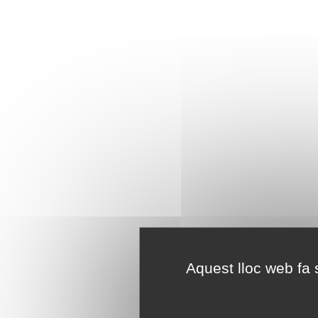
Aquest lloc web fa s