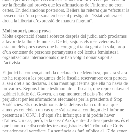
ser la fiscalia qui provés que les afirmacions de l’informe no eren
certes. En declaracions posteriors, Bellera ha reiterat que “efectuar la
persecució d’una persona en base al prestigi de l’Estat vulnera el
dret a la llibertat d’expressió de manera flagrant”.
Molt suport, poca prova
Molta expectació abans i sobretot després del judici amb proclames
a favor de la lluita feminista. De fet, segons els més veterans, ha
estat un dels pocs casos que ha congregat tanta gent a la sala, prop
d’un centenar de persones pertanyents a col·lectius feministes i
organitzacions internacionals que han volgut donar suport a
l’activista.
El judici ha començat amb la declaració de Mendoza, que ara sí ara
no ha respost a les preguntes de la fiscalia reservant-se com pertoca
al seu dret a no declarar. I s'ha mantingut ferma que ella no havia de
provar res. Segons l’únic testimoni de la fiscalia, que representava el
gabinet jurídic del Govern, en cap moment el país s’ha vist
perjudicat per les afirmacions efectuades per la presidenta d’Stop
Violències. Els dos testimonis de la defensa han confirmat que
almenys coneixien un cas que s’ajustava al contingut de l’informe
presentat a l’ONU. I d’aquí s'ha inferit que n’hi podria haver
d’altres. Un cas, però, fa la cosa? Això, entre d’altres qüestions, és el
que hauran de discernir les tres magistrades del Tribunal de Corts
per adoptar el veredicte. La sentència es farà pública el 17 de gener.