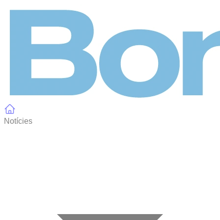
Panell de gestió de galetes
Notícies