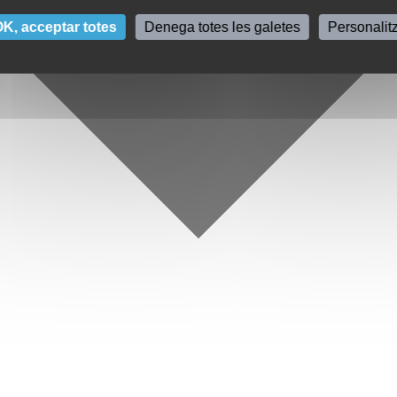
K, acceptar totes
Denega totes les galetes
Personalit