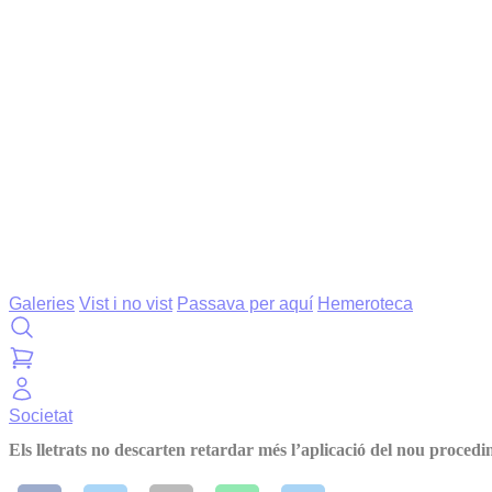
Galeries
Vist i no vist
Passava per aquí
Hemeroteca
Societat
Els lletrats no descarten retardar més l’aplicació del nou procedim