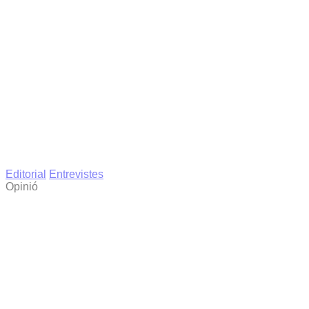
Editorial
Entrevistes
Opinió