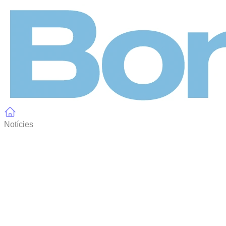
Panell de gestió de galetes
Notícies