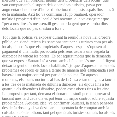
mesures que van proposar alguns dels propietaris dels locals, que
van comptar amb el suport dels operadors turístics, passa per
augmentar el nombre d’hores d’obertura d’aquests espais fins a les 5
de la matinada. Així ho va confirmar Hugo Sautarel, operador
turístic i propietari d’un local d’oci nocturn, que va assegurar que
“per a nosaltres és més senzill gestionar la gent que es troba dins
dels locals que no pas si estan a fora”.
Tot i que la policia va exposar durant la reunió la nova llei d’ordre
públic, on s’endureixen les sancions tant per als turistes com per als
locals, el cert és que els propietaris d’aquests espais s’oposen al
pagament d’una multa provocada pels seus usuaris una vegada la
discoteca ha tancat les portes. És per aquest motiu que la demanda
que va exposar Sautarel té a veure amb el fet que “és més intel·ligent
deixar la gent dins dels locals habilitats”, ja que d’aquesta manera els
problemes de soroll es duen a terme de manera més esglaonada i pot
haver-hi un major control per part de la policia. En aquests
moments, els locals nocturns al Pas de la Casa estan obligats a tancar
a les tres de la matinada de dilluns a dimecres, els dijous fins a les
quatre, i els divendres i dissabte, poden estar oberts fins a les cinc.
La proposta, per tant, demana elaborar un estudi per comprovar si
tancant més tard cada dia es pot tenir un major control sobre aquesta
problemàtica. Aquesta idea, va confirmar Sautarel, la tenen pensada
des de fa dos anys i va destacar la importància de comptar amb la
col·laboració de tothom, tant pel que fa als turistes com als locals, els