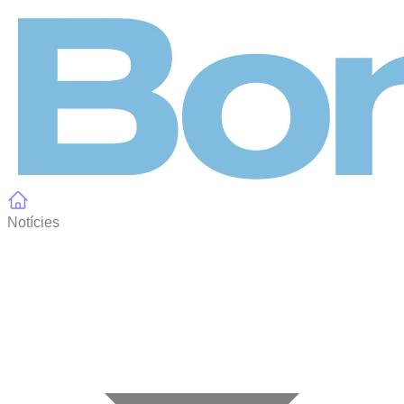
Panell de gestió de galetes
Notícies