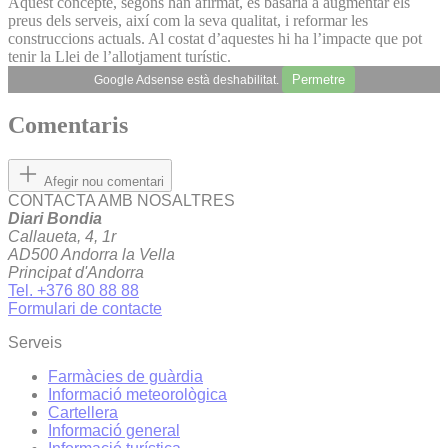
Aquest concepte, segons han afirmat, es basaria a augmentar els
preus dels serveis, així com la seva qualitat, i reformar les
construccions actuals. Al costat d’aquestes hi ha l’impacte que pot
tenir la Llei de l’allotjament turístic.
Permetre
Google Adsense està deshabilitat.
Comentaris
Afegir nou comentari
CONTACTA AMB NOSALTRES
Diari Bondia
Callaueta, 4, 1r
AD500 Andorra la Vella
Principat d'Andorra
Tel. +376 80 88 88
Formulari de contacte
Serveis
Farmàcies de guàrdia
Informació meteorològica
Cartellera
Informació general