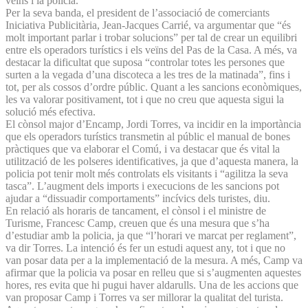
veïns i la policia.
Per la seva banda, el president de l’associació de comerciants
Iniciativa Publicitària, Jean-Jacques Carrié, va argumentar que “és
molt important parlar i trobar solucions” per tal de crear un equilibri
entre els operadors turístics i els veïns del Pas de la Casa. A més, va
destacar la dificultat que suposa “controlar totes les persones que
surten a la vegada d’una discoteca a les tres de la matinada”, fins i
tot, per als cossos d’ordre públic. Quant a les sancions econòmiques,
les va valorar positivament, tot i que no creu que aquesta sigui la
solució més efectiva.
El cònsol major d’Encamp, Jordi Torres, va incidir en la importància
que els operadors turístics transmetin al públic el manual de bones
pràctiques que va elaborar el Comú, i va destacar que és vital la
utilització de les polseres identificatives, ja que d’aquesta manera, la
policia pot tenir molt més controlats els visitants i “agilitza la seva
tasca”. L’augment dels imports i execucions de les sancions pot
ajudar a “dissuadir comportaments” incívics dels turistes, diu.
En relació als horaris de tancament, el cònsol i el ministre de
Turisme, Francesc Camp, creuen que és una mesura que s’ha
d’estudiar amb la policia, ja que “l’horari ve marcat per reglament”,
va dir Torres. La intenció és fer un estudi aquest any, tot i que no
van posar data per a la implementació de la mesura. A més, Camp va
afirmar que la policia va posar en relleu que si s’augmenten aquestes
hores, res evita que hi pugui haver aldarulls. Una de les accions que
van proposar Camp i Torres va ser millorar la qualitat del turista.