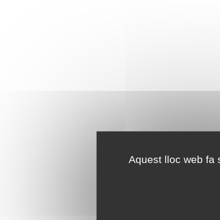
Aquest lloc web fa s