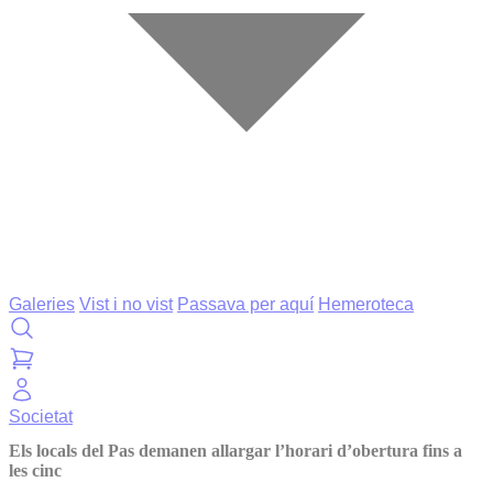
Galeries
Vist i no vist
Passava per aquí
Hemeroteca
Societat
Els locals del Pas demanen allargar l’horari d’obertura fins a
les cinc