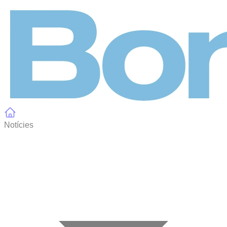
Panell de gestió de galetes
Notícies