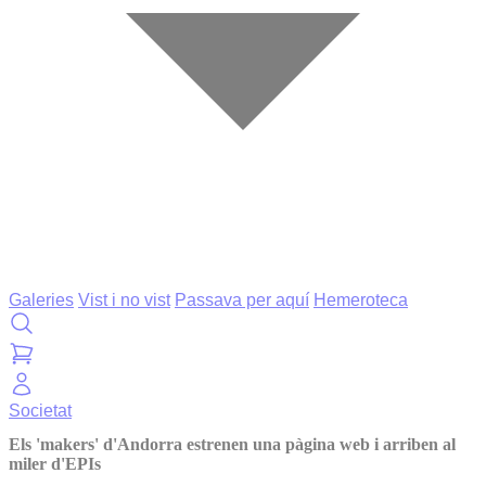
Galeries
Vist i no vist
Passava per aquí
Hemeroteca
Societat
Els 'makers' d'Andorra estrenen una pàgina web i arriben al
miler d'EPIs