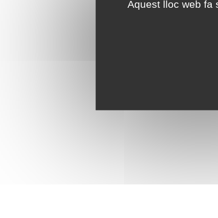
Aquest lloc web fa s