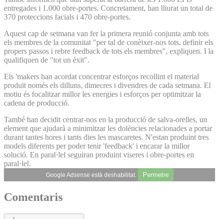
entregades i 1.000 obre-portes. Concretament, han lliurat un total de
370 proteccions facials i 470 obre-portes.
Aquest cap de setmana van fer la primera reunió conjunta amb tots
els membres de la comunitat "per tal de conèixer-nos tots, definir els
propers passos i rebre feedback de tots els membres", expliquen. I la
qualifiquen de "tot un èxit".
Els 'makers han acordat concentrar esforços recollint el material
produït només els dilluns, dimecres i divendres de cada setmana. El
motiu és focalitzar millor les energies i esforços per optimitzar la
cadena de producció.
També han decidit centrar-nos en la producció de salva-orelles, un
element que ajudarà a minimitzar les dolències relacionades a portar
durant tantes hores i tants dies les mascaretes. N'estan produint tres
models diferents per poder tenir 'feedback' i encarar la millor
solució. En paral·lel seguiran produint viseres i obre-portes en
paral·lel.
Permetre
Google Adsense està deshabilitat.
Comentaris