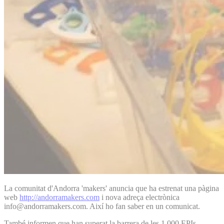
La comunitat d'Andorra 'makers' anuncia que ha estrenat una pàgina
web
http://andorramakers.com
i nova adreça electrònica
info@andorramakers.com. Així ho fan saber en un comunicat.
També informen que han superat la barrera de les 1.000 EPIs