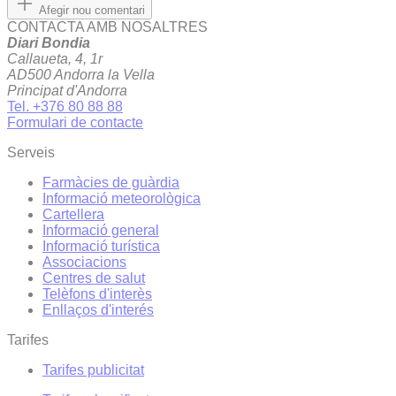
Afegir nou comentari
CONTACTA AMB NOSALTRES
Diari Bondia
Callaueta, 4, 1r
AD500 Andorra la Vella
Principat d'Andorra
Tel. +376 80 88 88
Formulari de contacte
Serveis
Farmàcies de guàrdia
Informació meteorològica
Cartellera
Informació general
Informació turística
Associacions
Centres de salut
Telèfons d'interès
Enllaços d'interés
Tarifes
Tarifes publicitat