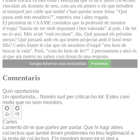
I Iriarte encara va més enllà i assenyala que hi ha d’altres col·lectius
vinculats als dominis de neu, com ara els pisters o els que treballen
al transport per cable que també s’han quedat sense feina. “Què
passa amb tots nosaltres?”, repeteix una i altra vegada.
El president de l’AAME considera que la professió de monitor
d’esquí “hauria de ser molt important i ben valorada” al país, i de fet
no és així. Més aviat “està reculant”, diu. Què passarà els pròxims
mesos? Què passarà amb els qui tenien projectat amb il·lusió tenir
fills? Carles Iriarte té clar que els monitors d’esquí “ens hem de
buscar la vida”. Però, “com ho hem de fer?”. I precisament a això és
al que ara mateix no saben com donar-hi una resposta.
Permetre
Google Adsense està deshabilitat.
Comentaris
Quin oportunista
Un oportunista... Només surt per criticar-ho tot. Esteu com
molts que no som monitors.
👍
👎
Carles
Lamento dir-te que parles per parlar. Que hi hagi altres
col.lectius que també tenen problemes no treu legitimació a
la resta de col.lectius. Els monitors tenen tot el dret a