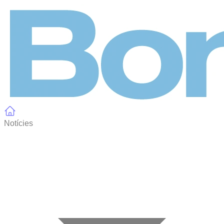
Panell de gestió de galetes
Notícies