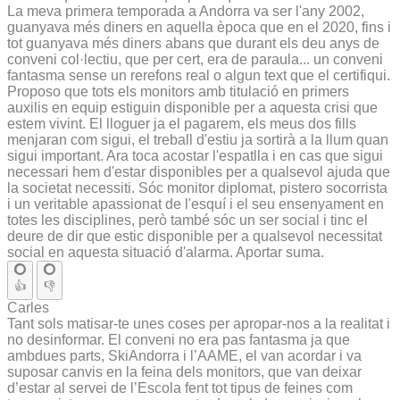
La meva primera temporada a Andorra va ser l'any 2002,
guanyava més diners en aquella època que en el 2020, fins i
tot guanyava més diners abans que durant els deu anys de
conveni col·lectiu, que per cert, era de paraula... un conveni
fantasma sense un rerefons real o algun text que el certifiqui.
Proposo que tots els monitors amb titulació en primers
auxilis en equip estiguin disponible per a aquesta crisi que
estem vivint. El lloguer ja el pagarem, els meus dos fills
menjaran com sigui, el treball d'estiu ja sortirà a la llum quan
sigui important. Ara toca acostar l'espatlla i en cas que sigui
necessari hem d'estar disponibles per a qualsevol ajuda que
la societat necessiti. Sóc monitor diplomat, pistero socorrista
i un veritable apassionat de l'esquí i el seu ensenyament en
totes les disciplines, però també sóc un ser social i tinc el
deure de dir que estic disponible per a qualsevol necessitat
social en aquesta situació d'alarma. Aportar suma.
👍
👎
Carles
Tant sols matisar-te unes coses per apropar-nos a la realitat i
no desinformar. El conveni no era pas fantasma ja que
ambdues parts, SkiAndorra i l’AAME, el van acordar i va
suposar canvis en la feina dels monitors, que van deixar
d’estar al servei de l’Escola fent tot tipus de feines com