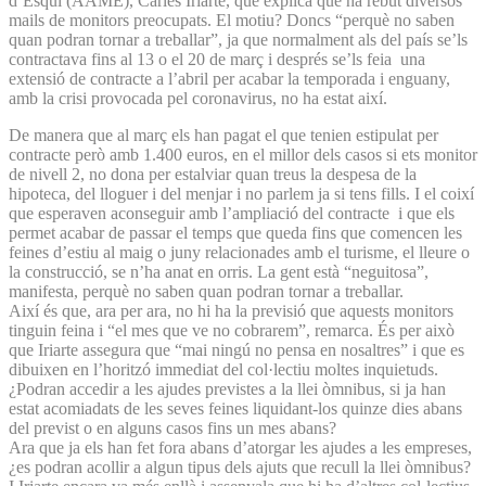
d’Esquí (AAME), Carles Iriarte, que explica que ha rebut diversos
mails de monitors preocupats. El motiu? Doncs “perquè no saben
quan podran tornar a treballar”, ja que normalment als del país se’ls
contractava fins al 13 o el 20 de març i després se’ls feia una
extensió de contracte a l’abril per acabar la temporada i enguany,
amb la crisi provocada pel coronavirus, no ha estat així.
De manera que al març els han pagat el que tenien estipulat per
contracte però amb 1.400 euros, en el millor dels casos si ets monitor
de nivell 2, no dona per estalviar quan treus la despesa de la
hipoteca, del lloguer i del menjar i no parlem ja si tens fills. I el coixí
que esperaven aconseguir amb l’ampliació del contracte i que els
permet acabar de passar el temps que queda fins que comencen les
feines d’estiu al maig o juny relacionades amb el turisme, el lleure o
la construcció, se n’ha anat en orris. La gent està “neguitosa”,
manifesta, perquè no saben quan podran tornar a treballar.
Així és que, ara per ara, no hi ha la previsió que aquests monitors
tinguin feina i “el mes que ve no cobrarem”, remarca. És per això
que Iriarte assegura que “mai ningú no pensa en nosaltres” i que es
dibuixen en l’horitzó immediat del col·lectiu moltes inquietuds.
¿Podran accedir a les ajudes previstes a la llei òmnibus, si ja han
estat acomiadats de les seves feines liquidant-los quinze dies abans
del previst o en alguns casos fins un mes abans?
Ara que ja els han fet fora abans d’atorgar les ajudes a les empreses,
¿es podran acollir a algun tipus dels ajuts que recull la llei òmnibus?