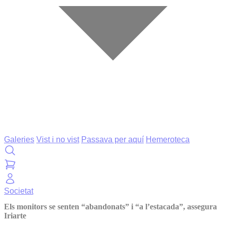
Galeries
Vist i no vist
Passava per aquí
Hemeroteca
Societat
Els monitors se senten “abandonats” i “a l’estacada”, assegura
Iriarte